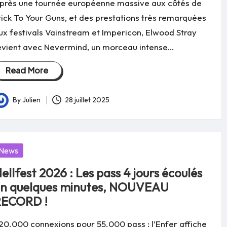
près une tournée européenne massive aux côtés de
tick To Your Guns, et des prestations très remarquées
ux festivals Vainstream et Impericon, Elwood Stray
evient avec Nevermind, un morceau intense…
Read More
By
Julien
28 juillet 2025
osted
y
osted
News
ellfest 2026 : Les pass 4 jours écoulés
n quelques minutes, NOUVEAU
RECORD !
20.000 connexions pour 55.000 pass : l’Enfer affiche