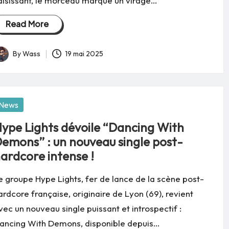
aisissant, le morceau marque un virage…
Read More
By
Wass
19 mai 2025
osted
y
osted
News
ype Lights dévoile “Dancing With
emons” : un nouveau single post-
ardcore intense !
e groupe Hype Lights, fer de lance de la scène post-
ardcore française, originaire de Lyon (69), revient
vec un nouveau single puissant et introspectif :
ancing With Demons, disponible depuis…