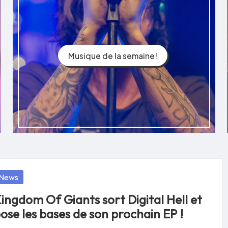
Musique de la semaine!
osted
News
ingdom Of Giants sort Digital Hell et
ose les bases de son prochain EP !