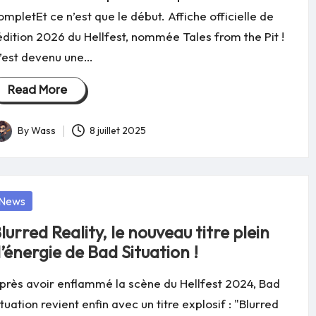
ompletEt ce n’est que le début. Affiche officielle de
'édition 2026 du Hellfest, nommée Tales from the Pit !
’est devenu une…
Read More
By
Wass
8 juillet 2025
osted
y
osted
News
lurred Reality, le nouveau titre plein
’énergie de Bad Situation !
près avoir enflammé la scène du Hellfest 2024, Bad
ituation revient enfin avec un titre explosif : "Blurred