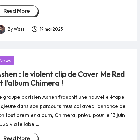
Read More
By
Wass
19 mai 2025
osted
y
osted
News
shen : le violent clip de Cover Me Red
t l’album Chimera !
e groupe parisien Ashen franchit une nouvelle étape
ajeure dans son parcours musical avec l’annonce de
on tout premier album, Chimera, prévu pour le 13 juin
025 via le label…
Read More