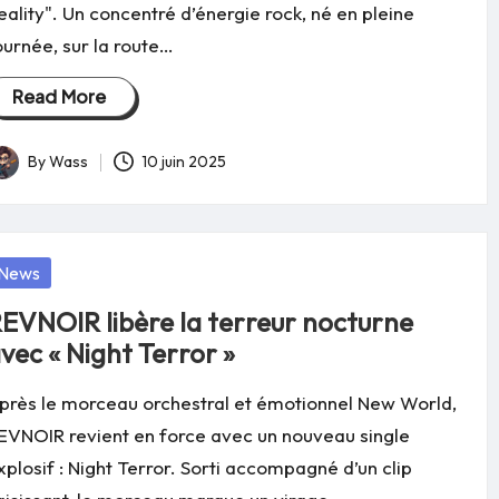
eality". Un concentré d’énergie rock, né en pleine
ournée, sur la route…
Read More
By
Wass
10 juin 2025
osted
y
osted
News
EVNOIR libère la terreur nocturne
vec « Night Terror »
près le morceau orchestral et émotionnel New World,
EVNOIR revient en force avec un nouveau single
xplosif : Night Terror. Sorti accompagné d’un clip