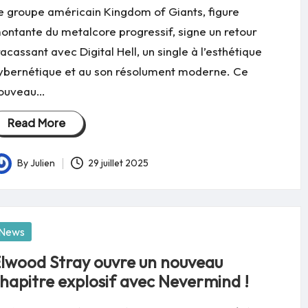
e groupe américain Kingdom of Giants, figure
ontante du metalcore progressif, signe un retour
racassant avec Digital Hell, un single à l’esthétique
ybernétique et au son résolument moderne. Ce
ouveau…
Read More
By
Julien
29 juillet 2025
osted
y
osted
News
lwood Stray ouvre un nouveau
hapitre explosif avec Nevermind !