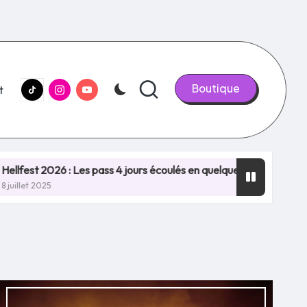
tiktok.com
Instagram.com
youtube.com
Boutique
t
es pass 4 jours écoulés en quelques minutes, NOUVEAU RECORD !