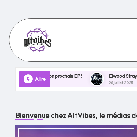
Skip
to
content
 de son prochain EP !
Elwood Stray ouvre un nouveau c
A lire
28 juillet 2025
Bienvenue chez AltVibes, le médias de