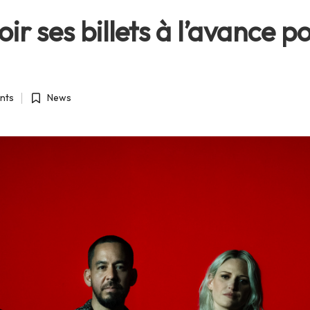
ir ses billets à l’avance p
nts
News
Posted
in