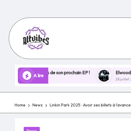
Skip
to
content
es bases de son prochain EP !
Elwood Stray ouvre un n
A lire
28 juillet 2025
Home
News
Linkin Park 2025 : Avoir ses billets à l’avanc
Posted
News