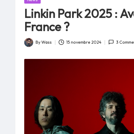
in
Linkin Park 2025 : Avo
France ?
By
Wass
15 novembre 2024
3 Comme
Posted
by