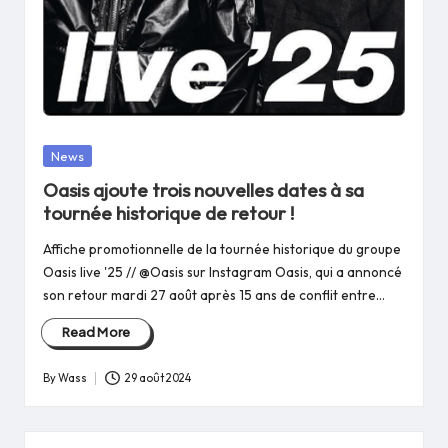
Posted
News
in
Oasis ajoute trois nouvelles dates à sa
tournée historique de retour !
Affiche promotionnelle de la tournée historique du groupe
Oasis live '25 // @Oasis sur Instagram Oasis, qui a annoncé
son retour mardi 27 août après 15 ans de conflit entre…
Read More
By
Wass
29 août 2024
Posted
by