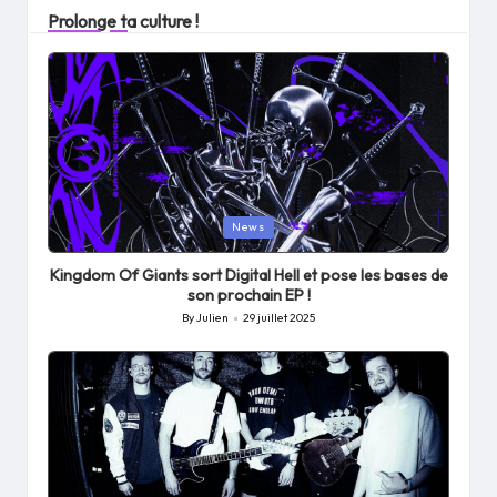
Prolonge ta culture !
Posted
News
in
Kingdom Of Giants sort Digital Hell et pose les bases de
son prochain EP !
By
Julien
29 juillet 2025
Posted
by