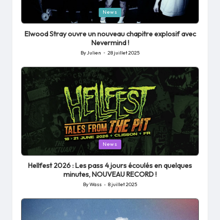
Posted
News
in
Elwood Stray ouvre un nouveau chapitre explosif avec
Nevermind !
By
Julien
28 juillet 2025
Posted
by
Posted
News
in
Hellfest 2026 : Les pass 4 jours écoulés en quelques
minutes, NOUVEAU RECORD !
By
Wass
8 juillet 2025
Posted
by