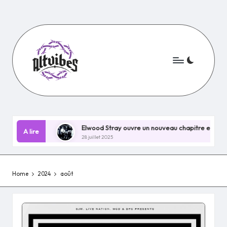
Skip
to
content
in EP !
Elwood Stray ouvre un nouveau chapitre explosif avec 
A lire
28 juillet 2025
Home
2024
août