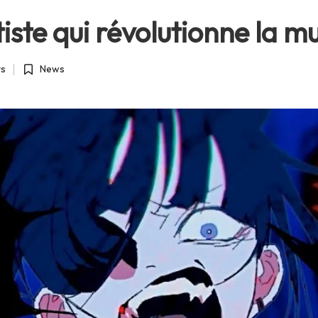
tiste qui révolutionne la 
s
News
Posted
in