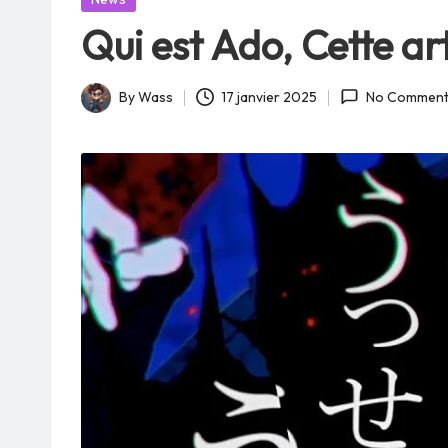
in
Qui est Ado, Cette ar
By
Wass
17 janvier 2025
No Comment
Posted
by