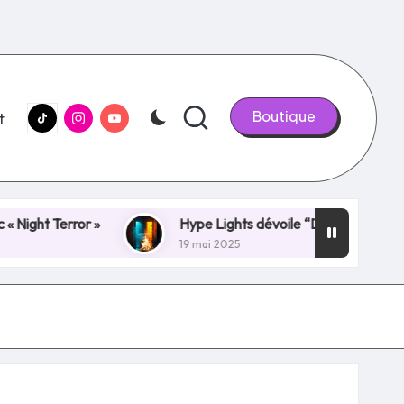
tiktok.com
Instagram.com
youtube.com
Boutique
t
r »
Hype Lights dévoile “Dancing With Demons” : un n
19 mai 2025