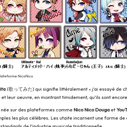
plateforme NicoNico
ita
(歌ってみた) qui signifie littéralement « j’ai essayé de ch
n et leur oeuvre, en montrant timidement, qu’ils sont enco
re, née sur des plateformes comme
Nico Nico Douga
et
You
mples les plus célèbres. Les utaite incarnent une forme de c
standards de l’industrie musicale traditionnelle.