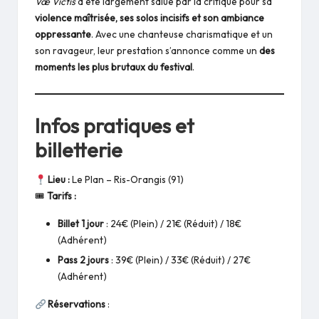
Væ Victis
a été largement salué par la critique pour sa
violence maîtrisée, ses solos incisifs et son ambiance
oppressante
. Avec une chanteuse charismatique et un
son ravageur, leur prestation s’annonce comme un
des
moments les plus brutaux du festival
.
Infos pratiques et
billetterie
Lieu :
Le Plan – Ris-Orangis (91)
🎟
Tarifs :
Billet 1 jour
: 24€ (Plein) / 21€ (Réduit) / 18€
(Adhérent)
Pass 2 jours
: 39€ (Plein) / 33€ (Réduit) / 27€
(Adhérent)
Réservations
: