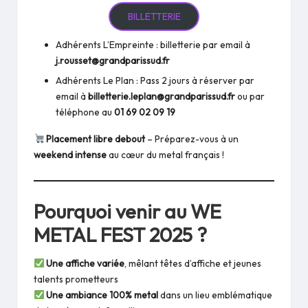
BILLETTERIE
Adhérents L’Empreinte : billetterie par email à
j.rousset@grandparissud.fr
Adhérents Le Plan : Pass 2 jours à réserver par
email à
billetterie.leplan@grandparissud.fr
ou par
téléphone au
01 69 02 09 19
Placement libre debout
– Préparez-vous à un
weekend intense
au cœur du metal français !
Pourquoi venir au WE
METAL FEST 2025 ?
Une affiche variée
, mêlant têtes d’affiche et jeunes
talents prometteurs
Une ambiance 100% metal
dans un lieu emblématique