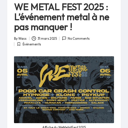
in
WE METAL FEST 2025 :
L’événement metal à ne
pas manquer !
By
Wass
31 mars 2025
No Comments
Posted
Événements
by
Posted
in
Affiche du WeMetalFest 2025