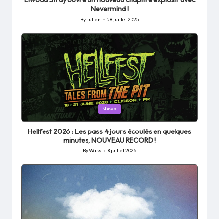
Elwood Stray ouvre un nouveau chapitre explosif avec
Nevermind !
By
Julien
28 juillet 2025
Posted
by
Posted
News
in
Hellfest 2026 : Les pass 4 jours écoulés en quelques
minutes, NOUVEAU RECORD !
By
Wass
8 juillet 2025
Posted
by