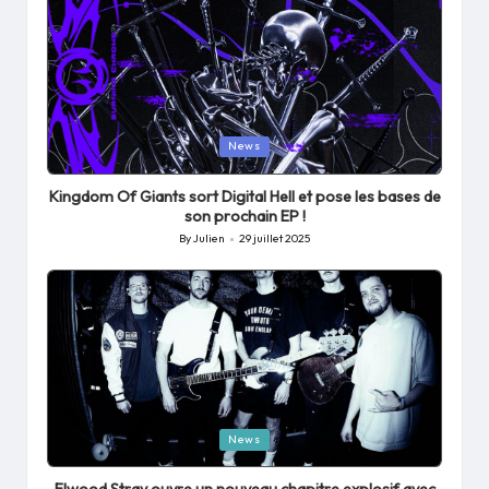
Posted
News
in
Kingdom Of Giants sort Digital Hell et pose les bases de
son prochain EP !
By
Julien
29 juillet 2025
Posted
by
Posted
News
in