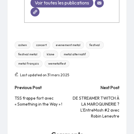
Voir toutes les publications
Tags:
ashen
concert
evenement metal
festival
festival metal
klone
metal alternatif
metal français
wemetalfest
Last updated on 31 mars 2025
Post
Previous Post
Next Post
navigation
TSS frappe fort avec
DE STREAMER TWITCH À
« Something in the Way » !
LA MAROQUINERIE ?
L’EntreMosh #2 avec
Robin Leneutre