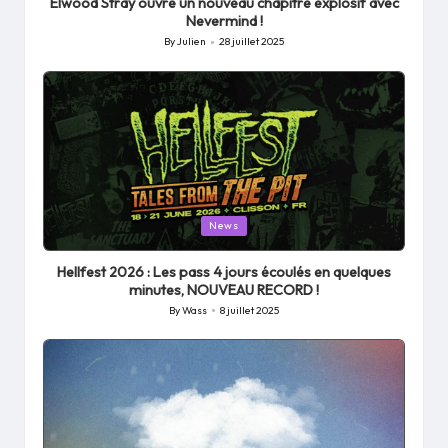
Elwood Stray ouvre un nouveau chapitre explosif avec
Nevermind !
By
Julien
28 juillet 2025
Posted
by
Posted
News
in
Hellfest 2026 : Les pass 4 jours écoulés en quelques
minutes, NOUVEAU RECORD !
By
Wass
8 juillet 2025
Posted
by