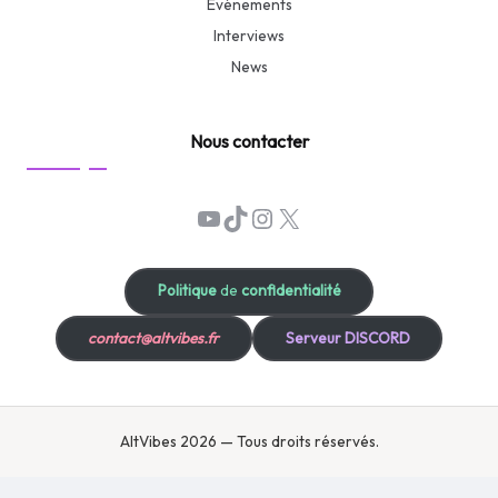
Événements
Interviews
News
Nous contacter
YouTube
TikTok
Instagram
X
Politique
de
confidentialité
contact@altvibes.fr
Serveur DISCORD
AltVibes 2026 — Tous droits réservés.