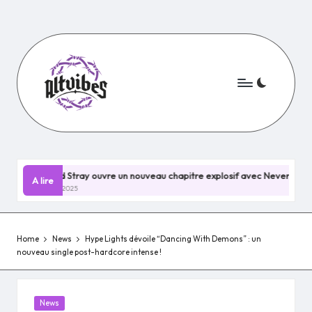
Skip
to
content
wood Stray ouvre un nouveau chapitre explosif avec Nevermind !
A lire
uillet 2025
Home
News
Hype Lights dévoile “Dancing With Demons” : un
nouveau single post-hardcore intense !
Posted
News