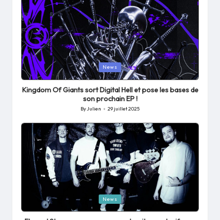
Posted
News
in
Kingdom Of Giants sort Digital Hell et pose les bases de
son prochain EP !
By
Julien
29 juillet 2025
Posted
by
Posted
News
in