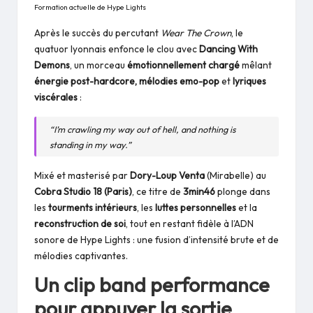
Formation actuelle de Hype Lights
Après le succès du percutant
Wear The Crown
, le
quatuor lyonnais enfonce le clou avec
Dancing With
Demons
, un morceau
émotionnellement chargé
mêlant
énergie post-hardcore, mélodies emo-pop
et
lyriques
viscérales
:
“I’m crawling my way out of hell, and nothing is
standing in my way.”
Mixé et masterisé par
Dory-Loup Venta
(Mirabelle) au
Cobra Studio 18 (Paris)
, ce titre de
3min46
plonge dans
les
tourments intérieurs
, les
luttes personnelles
et la
reconstruction de soi
, tout en restant fidèle à l’ADN
sonore de Hype Lights : une fusion d’intensité brute et de
mélodies captivantes.
Un clip band performance
pour appuyer la sortie