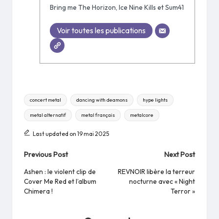
Bring me The Horizon, Ice Nine Kills et Sum41
Voir toutes les publications
Tags:
concert metal
dancing with deamons
hype lights
metal alternatif
metal français
metalcore
Last updated on 19 mai 2025
Post
Previous Post
Next Post
navigation
Ashen : le violent clip de
REVNOIR libère la terreur
Cover Me Red et l’album
nocturne avec « Night
Chimera !
Terror »