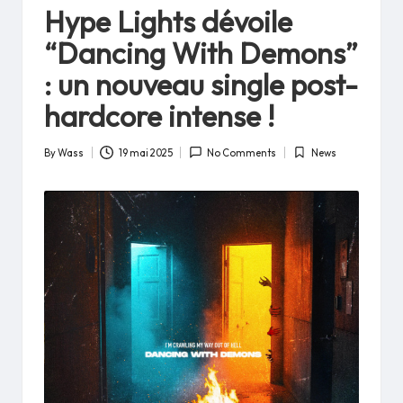
in
Hype Lights dévoile
“Dancing With Demons”
: un nouveau single post-
hardcore intense !
By
Wass
19 mai 2025
No Comments
News
Posted
Posted
by
in