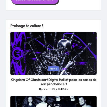
Prolonge ta culture !
Posted
News
in
Kingdom Of Giants sort Digital Hell et pose les bases de
son prochain EP !
By
Julien
29 juillet 2025
Posted
by