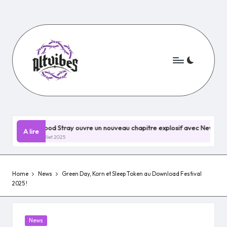
Skip
to
content
wood Stray ouvre un nouveau chapitre explosif avec Nevermind !
A lire
uillet 2025
Home
News
Green Day, Korn et Sleep Token au Download Festival
2025 !
Posted
News