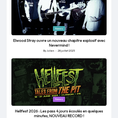
Posted
News
in
Elwood Stray ouvre un nouveau chapitre explosif avec
Nevermind !
By
Julien
28 juillet 2025
Posted
by
Posted
News
in
Hellfest 2026 : Les pass 4 jours écoulés en quelques
minutes, NOUVEAU RECORD !