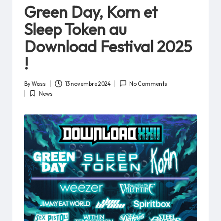
in
Green Day, Korn et
Sleep Token au
Download Festival 2025
!
By
Wass
13 novembre 2024
No Comments
Posted
News
by
Posted
in