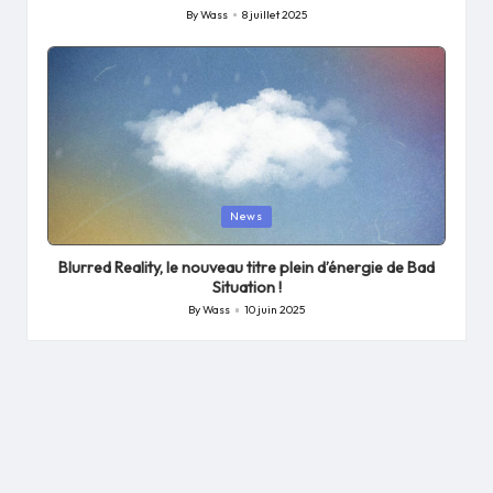
By
Wass
8 juillet 2025
Posted
by
Posted
News
in
Blurred Reality, le nouveau titre plein d’énergie de Bad
Situation !
By
Wass
10 juin 2025
Posted
by