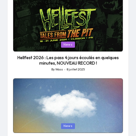
Posted
News
in
Hellfest 2026 : Les pass 4 jours écoulés en quelques
minutes, NOUVEAU RECORD !
By
Wass
8 juillet 2025
Posted
by
Posted
News
in