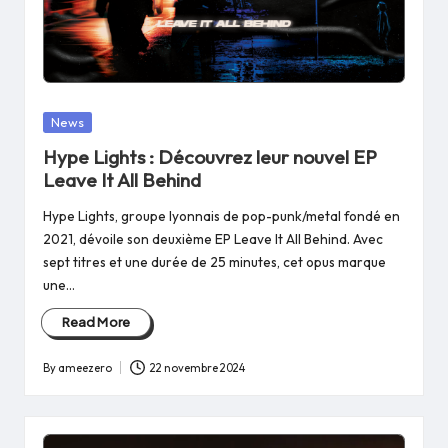
Posted
News
in
Hype Lights : Découvrez leur nouvel EP
Leave It All Behind
Hype Lights, groupe lyonnais de pop-punk/metal fondé en
2021, dévoile son deuxième EP Leave It All Behind. Avec
sept titres et une durée de 25 minutes, cet opus marque
une…
Read More
By
ameezero
22 novembre 2024
Posted
by