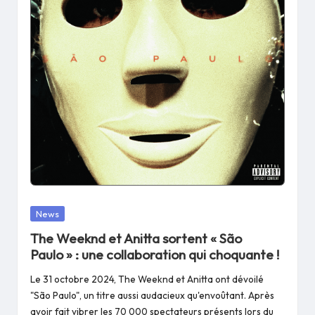
Posted
News
in
The Weeknd et Anitta sortent « São
Paulo » : une collaboration qui choquante !
Le 31 octobre 2024, The Weeknd et Anitta ont dévoilé
"São Paulo", un titre aussi audacieux qu'envoûtant. Après
avoir fait vibrer les 70 000 spectateurs présents lors du