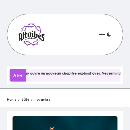
Skip
to
content
ouveau chapitre explosif avec Nevermind !
Hellfest 2026 : Les
A lire
8 juillet 2025
Home
2024
novembre