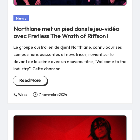
Posted
News
in
Northlane met un pied dans le jeu-vidéo
avec Fretless The Wrath of Riffson !
Le groupe australien de djent Northlane, connu pour ses
compositions puissantes et novatrices, revient sur le
devant de la scène avec un nouveau titre, "Welcome to the
Industry". Cette chanson,…
Read More
By
Wass
7 novembre 2024
Posted
by