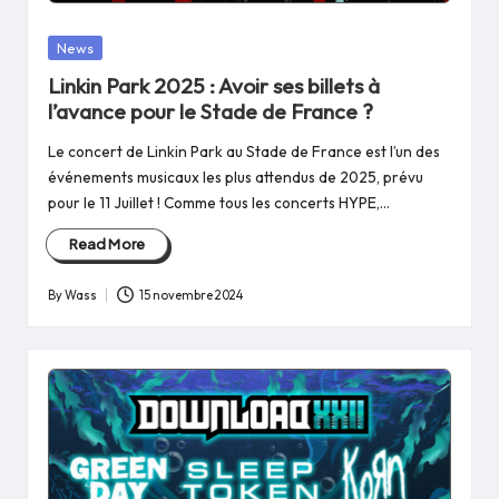
Posted
News
in
Linkin Park 2025 : Avoir ses billets à
l’avance pour le Stade de France ?
Le concert de Linkin Park au Stade de France est l’un des
événements musicaux les plus attendus de 2025, prévu
pour le 11 Juillet ! Comme tous les concerts HYPE,…
Read More
By
Wass
15 novembre 2024
Posted
by