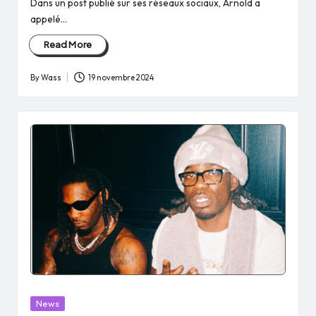
Dans un post publié sur ses réseaux sociaux, Arnold a
appelé…
Read More
By
Wass
19 novembre 2024
Posted
by
Posted
News