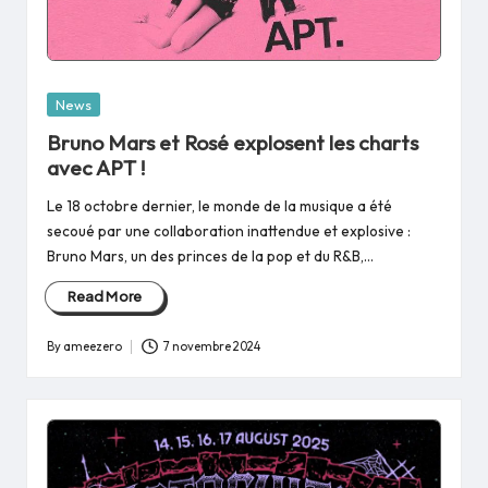
Posted
News
in
Bruno Mars et Rosé explosent les charts
avec APT !
Le 18 octobre dernier, le monde de la musique a été
secoué par une collaboration inattendue et explosive :
Bruno Mars, un des princes de la pop et du R&B,…
Read More
By
ameezero
7 novembre 2024
Posted
by