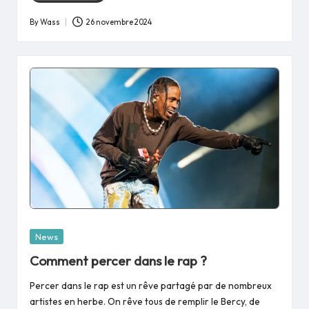
By
Wass
26 novembre 2024
Posted
by
Posted
News
in
Comment percer dans le rap ?
Percer dans le rap est un rêve partagé par de nombreux
artistes en herbe. On rêve tous de remplir le Bercy, de