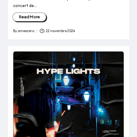
concert de…
Read More
By
ameezero
22 novembre 2024
Posted
by