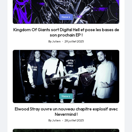
Posted
News
in
Kingdom Of Giants sort Digital Hell et pose les bases de
son prochain EP !
By
Julien
29 juillet 2025
Posted
by
Posted
News
in
Elwood Stray ouvre un nouveau chapitre explosif avec
Nevermind !
By
Julien
28 juillet 2025
Posted
by