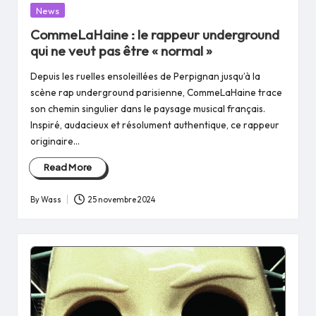
Posted
News
in
CommeLaHaine : le rappeur underground
qui ne veut pas être « normal »
Depuis les ruelles ensoleillées de Perpignan jusqu’à la
scène rap underground parisienne, CommeLaHaine trace
son chemin singulier dans le paysage musical français.
Inspiré, audacieux et résolument authentique, ce rappeur
originaire…
Read More
By
Wass
25 novembre 2024
Posted
by