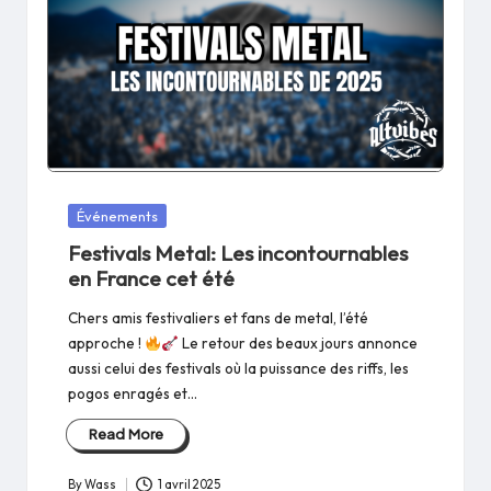
Posted
Événements
in
Festivals Metal: Les incontournables
en France cet été
Chers amis festivaliers et fans de metal, l’été
approche !
Le retour des beaux jours annonce
aussi celui des festivals où la puissance des riffs, les
pogos enragés et…
Read More
By
Wass
1 avril 2025