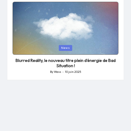
by
Posted
News
in
Blurred Reality, le nouveau titre plein d’énergie de Bad
Situation !
By
Wass
10 juin 2025
Posted
by