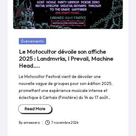
Posted
Événements
in
Le Motocultor dévoile son affiche
2025 : Landmvrks, I Prevail, Machine
Head….
Le Motocultor Festival vient de dévoiler une
nouvelle vague de groupes pour son édition 2025,
promettant une expérience musicale intense et
éclectique à Carhaix (Finistère) du 14 au 17 août…
Read More
By
ameezero
7 novembre 2024
Posted
by