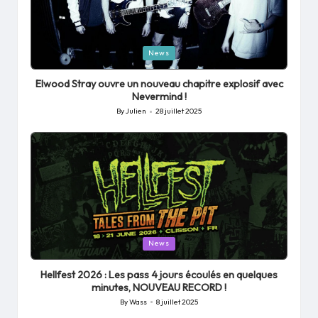
Posted
News
in
Elwood Stray ouvre un nouveau chapitre explosif avec
Nevermind !
By
Julien
28 juillet 2025
Posted
by
Posted
News
in
Hellfest 2026 : Les pass 4 jours écoulés en quelques
minutes, NOUVEAU RECORD !
By
Wass
8 juillet 2025
Posted