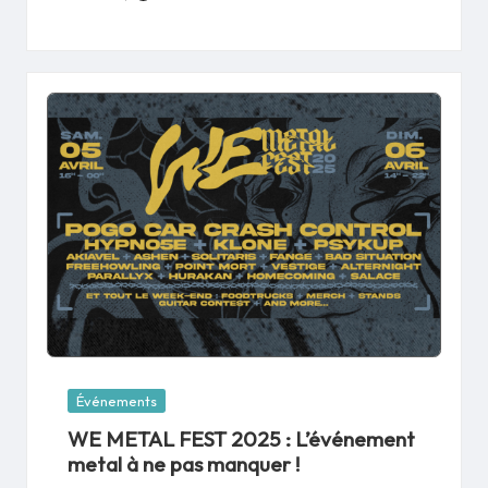
Posted
by
Posted
Événements
in
WE METAL FEST 2025 : L’événement
metal à ne pas manquer !