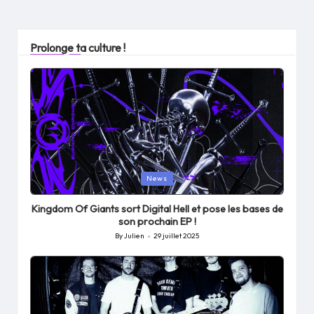
Prolonge ta culture !
Posted
News
in
Kingdom Of Giants sort Digital Hell et pose les bases de
son prochain EP !
By
Julien
29 juillet 2025
Posted
by