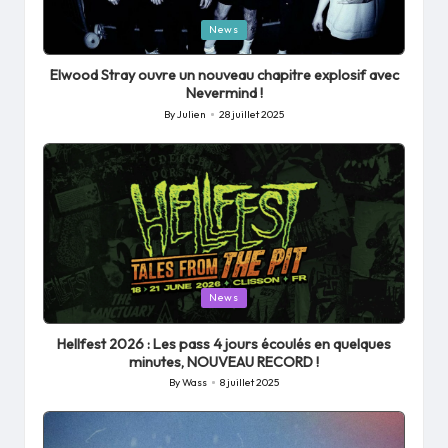
Posted
News
in
Elwood Stray ouvre un nouveau chapitre explosif avec
Nevermind !
By
Julien
28 juillet 2025
Posted
by
Posted
News
in
Hellfest 2026 : Les pass 4 jours écoulés en quelques
minutes, NOUVEAU RECORD !
By
Wass
8 juillet 2025
Posted
by