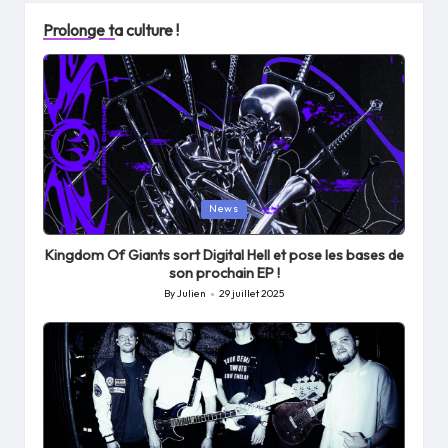
Prolonge ta culture !
Posted
News
in
Kingdom Of Giants sort Digital Hell et pose les bases de
son prochain EP !
By
Julien
29 juillet 2025
Posted
by