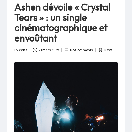
in
Ashen dévoile « Crystal
Tears » : un single
cinématographique et
envoûtant
By
Wass
21 mars 2025
No Comments
News
Posted
Posted
by
in