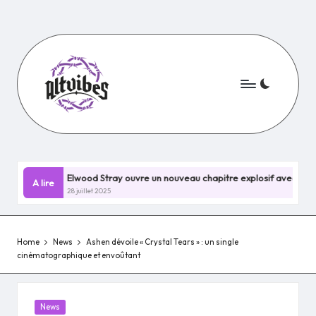
Skip
to
content
Elwood Stray ouvre un nouveau chapitre explosif avec Nevermind !
A lire
28 juillet 2025
Home
News
Ashen dévoile « Crystal Tears » : un single
cinématographique et envoûtant
Posted
News