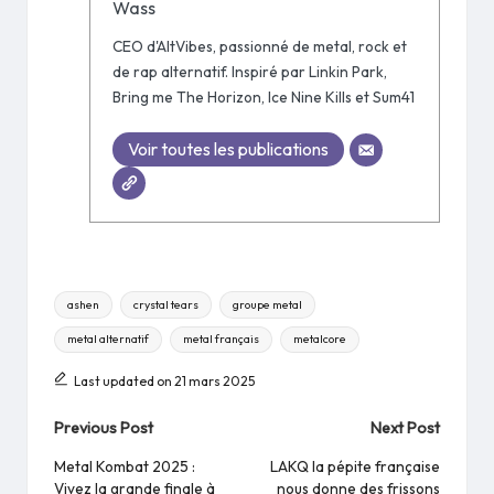
Wass
CEO d'AltVibes, passionné de metal, rock et
de rap alternatif. Inspiré par Linkin Park,
Bring me The Horizon, Ice Nine Kills et Sum41
Voir toutes les publications
Tags:
ashen
crystal tears
groupe metal
metal alternatif
metal français
metalcore
Last updated on 21 mars 2025
Post
Previous Post
Next Post
navigation
Metal Kombat 2025 :
LAKQ la pépite française
Vivez la grande finale à
nous donne des frissons