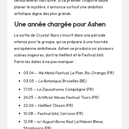
sensorielle et narrative. Si ce premier chapitre laisse
planer le mystère, il annonce surtout une ambition
artistique digne des plus grands.
Une année chargée pour Ashen
La sortie de
Crystal Tears
s’inscrit dans une période
intense pour le groupe, qui se prépare à une tournée
européenne ambitieuse. Ashen se produira sur plusieurs
scènes majeures, dont le Hellfest et le Festival 666.
Parmi les dates à ne pas manquer :
05.04 –
We Metal Festival
, Le Plan, Ris-Orangis (FR)
03.05 –
Le Botanique
, Bruxelles (BE)
17.05 –
Le Ziquodrome
, Compiègne (FR)
24.05 –
Artificial Waves Festival
, Tours (FR)
22.06 –
Hellfest
, Clisson (FR)
10.08 –
Festival 666
, Cercoux (FR)
12.08 –
w/ August Burns Red
, La Maison Bleue,
Strasbourg (FR)