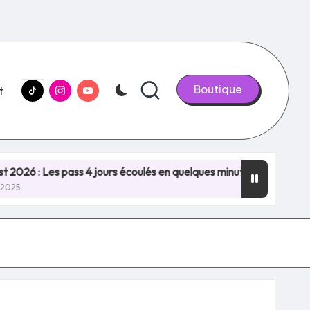
tiktok.com
Instagram.com
youtube.com
Boutique
t
Les pass 4 jours écoulés en quelques minutes, NOUVEAU RECORD 