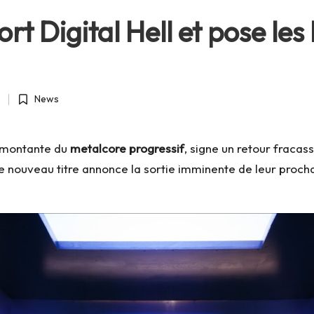
t Digital Hell et pose les
s
News
Posted
in
e montante du
metalcore progressif
, signe un retour fraca
 nouveau titre annonce la sortie imminente de leur proch