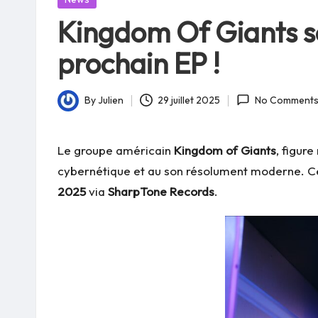
in
Kingdom Of Giants sor
prochain EP !
By
Julien
29 juillet 2025
No Comment
Posted
by
Le groupe américain
Kingdom of Giants
, figur
cybernétique et au son résolument moderne. Ce
2025
via
SharpTone Records
.