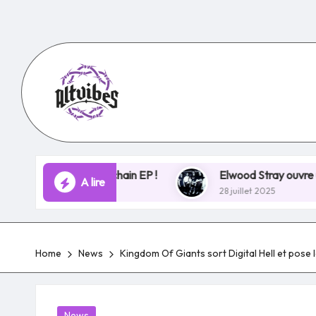
Skip
to
content
s de son prochain EP !
Elwood Stray ouvre un nouveau 
A lire
28 juillet 2025
Home
News
Kingdom Of Giants sort Digital Hell et pose 
Posted
News