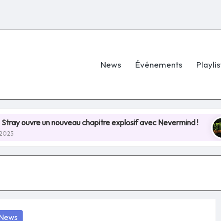
News
Événements
Playlis
 un nouveau chapitre explosif avec Nevermind !
Hellf
8 juill
osted
News