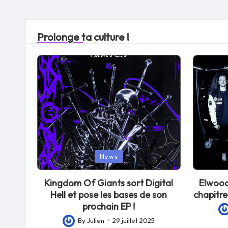
Prolonge ta culture !
Posted
Posted
News
in
in
Kingdom Of Giants sort Digital
Elwood
Hell et pose les bases de son
chapitre
prochain EP !
Po
By
Julien
29 juillet 2025
Posted
by