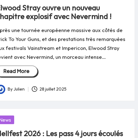
lwood Stray ouvre un nouveau
hapitre explosif avec Nevermind !
près une tournée européenne massive aux côtés de
tick To Your Guns, et des prestations très remarquées
ux festivals Vainstream et Impericon, Elwood Stray
evient avec Nevermind, un morceau intense…
Read More
By
Julien
28 juillet 2025
osted
y
osted
News
ellfest 2026 : Les pass 4 jours écoulés