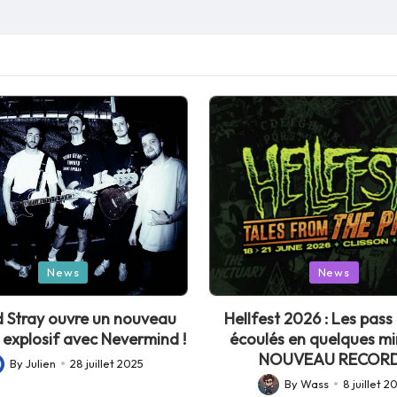
Posted
News
News
in
 Stray ouvre un nouveau
Hellfest 2026 : Les pass 
 explosif avec Nevermind !
écoulés en quelques mi
NOUVEAU RECORD
By
Julien
28 juillet 2025
sted
By
Wass
8 juillet 2
Posted