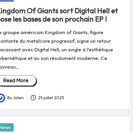
ingdom Of Giants sort Digital Hell et
ose les bases de son prochain EP !
e groupe américain Kingdom of Giants, figure
ontante du metalcore progressif, signe un retour
racassant avec Digital Hell, un single à l’esthétique
ybernétique et au son résolument moderne. Ce
ouveau…
Read More
By
Julien
29 juillet 2025
osted
y
osted
News