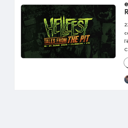
e
2
c
l
C
P
b