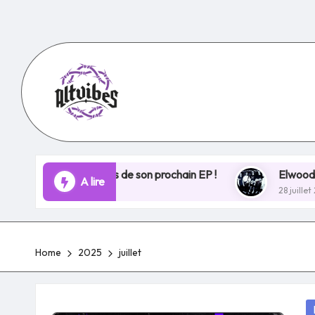
Skip
to
content
ose les bases de son prochain EP !
Elwood Stray ouvre
A lire
28 juillet 2025
Home
2025
juillet
P