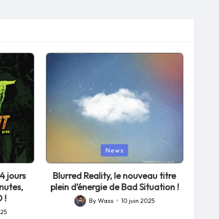
Posted
News
in
4 jours
Blurred Reality, le nouveau titre
nutes,
plein d’énergie de Bad Situation !
 !
By
Wass
10 juin 2025
Posted
025
by