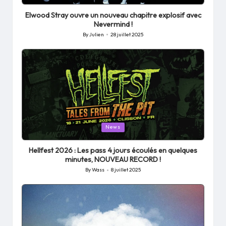
in
Elwood Stray ouvre un nouveau chapitre explosif avec
Nevermind !
By
Julien
28 juillet 2025
Posted
by
Posted
News
in
Hellfest 2026 : Les pass 4 jours écoulés en quelques
minutes, NOUVEAU RECORD !
By
Wass
8 juillet 2025
Posted
by