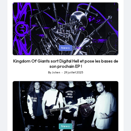
Posted
News
in
Kingdom Of Giants sort Digital Hell et pose les bases de
son prochain EP !
By
Julien
29 juillet 2025
Posted
by
Posted
News