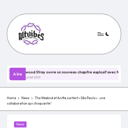
Skip
to
content
Elwood Stray ouvre un nouveau chapitre explosif avec Nevermind !
A lire
28 juillet 2025
Home
News
The Weeknd et Anitta sortent « São Paulo » : une
collaboration qui choquante !
Posted
News