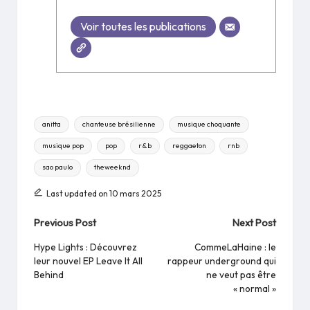
Voir toutes les publications
Tags:
anitta
chanteuse brésilienne
musique choquante
musique pop
pop
r&b
reggaeton
rnb
sao paulo
theweeknd
Last updated on 10 mars 2025
Post
Previous Post
Next Post
navigation
Hype Lights : Découvrez
CommeLaHaine : le
leur nouvel EP Leave It All
rappeur underground qui
Behind
ne veut pas être
« normal »