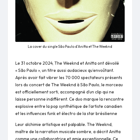
La cover du single São Paulo d'Anitta et The Weeknd
Le 31 octobre 2024, The Weeknd et Anitta ont dévoilé
« São Paulo », un titre aussi audacieux qu’envoûtant.
Après avoir fait vibrer les 70 000 spectateurs présents
lors du concert de The Weeknd à São Paulo, le morceau
est officiellement sorti, accompagné d’un clip qui ne
laisse personne indifférent. Ce duo marque la rencontre
explosive entre la pop synthétique de l’artiste canadien
et les influences funk et électro de la star brésilienne​
Leur alchimie artistique est palpable. The Weeknd,
maître de la narration musicale sombre, a décrit Anitta
comme une collaboratrice et amie exceptionnelle. Ce