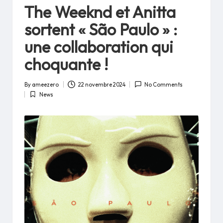
in
The Weeknd et Anitta
sortent « São Paulo » :
une collaboration qui
choquante !
By
ameezero
22 novembre 2024
No Comments
Posted
News
by
Posted
in