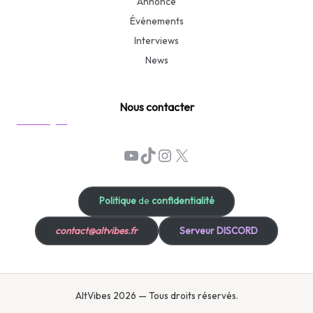
Annonce
Événements
Interviews
News
Nous contacter
YouTube
TikTok
Instagram
X
Politique
de
confidentialité
contact@altvibes.fr
Serveur DISCORD
AltVibes 2026 — Tous droits réservés.