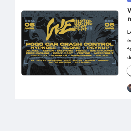
in
W
m
L
é
f
d
P
b