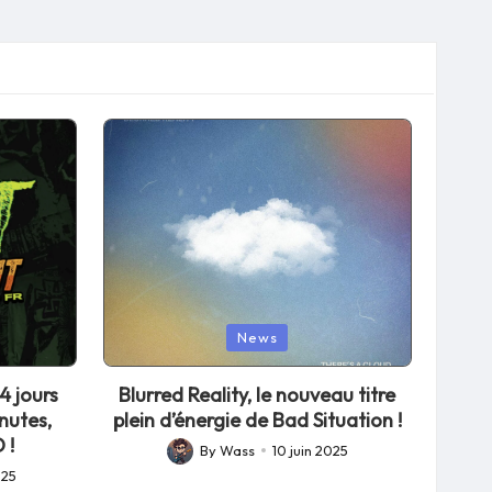
Posted
News
in
4 jours
Blurred Reality, le nouveau titre
nutes,
plein d’énergie de Bad Situation !
 !
By
Wass
10 juin 2025
Posted
025
by