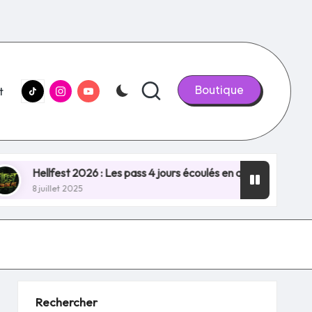
tiktok.com
Instagram.com
youtube.com
Boutique
t
lfest 2026 : Les pass 4 jours écoulés en quelques minutes, NOU
llet 2025
Rechercher