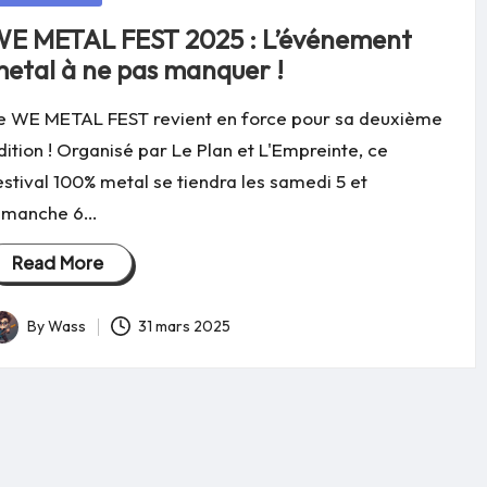
E METAL FEST 2025 : L’événement
etal à ne pas manquer !
e WE METAL FEST revient en force pour sa deuxième
dition ! Organisé par Le Plan et L'Empreinte, ce
estival 100% metal se tiendra les samedi 5 et
imanche 6…
Read More
By
Wass
31 mars 2025
osted
y