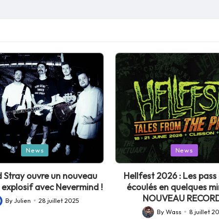
Posted
News
News
in
 Stray ouvre un nouveau
Hellfest 2026 : Les pass 
 explosif avec Nevermind !
écoulés en quelques mi
NOUVEAU RECORD
By
Julien
28 juillet 2025
sted
By
Wass
8 juillet 2
Posted