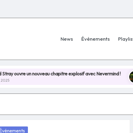
News
Événements
Playlis
e un nouveau chapitre explosif avec Nevermind !
Hel
8 jui
osted
Événements