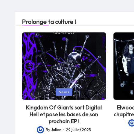
Prolonge ta culture !
Posted
Posted
News
in
in
Kingdom Of Giants sort Digital
Elwood
Hell et pose les bases de son
chapitre
prochain EP !
Po
By
Julien
29 juillet 2025
Posted
by