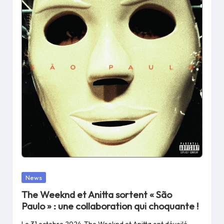
Posted
News
in
The Weeknd et Anitta sortent « São
Paulo » : une collaboration qui choquante !