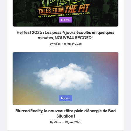
Posted
News
in
Hellfest 2026 : Les pass 4 jours écoulés en quelques
minutes, NOUVEAU RECORD !
By
Wass
8 juillet 2025
Posted
by
Posted
News
in
Blurred Reality, le nouveau titre plein d’énergie de Bad
Situation !
By
Wass
10 juin 2025
Posted
by