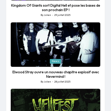
in
Kingdom Of Giants sort Digital Hell et pose les bases de
son prochain EP !
By
Julien
29 juillet 2025
Posted
by
Posted
News
in
Elwood Stray ouvre un nouveau chapitre explosif avec
Nevermind !
By
Julien
28 juillet 2025
Posted
by