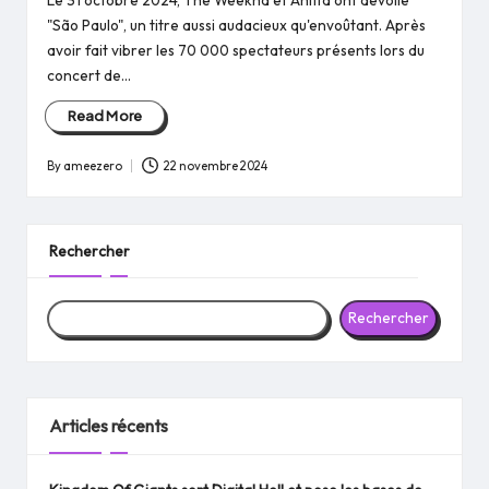
Le 31 octobre 2024, The Weeknd et Anitta ont dévoilé
"São Paulo", un titre aussi audacieux qu'envoûtant. Après
avoir fait vibrer les 70 000 spectateurs présents lors du
concert de…
Read More
By
ameezero
22 novembre 2024
Posted
by
Rechercher
Rechercher
Articles récents