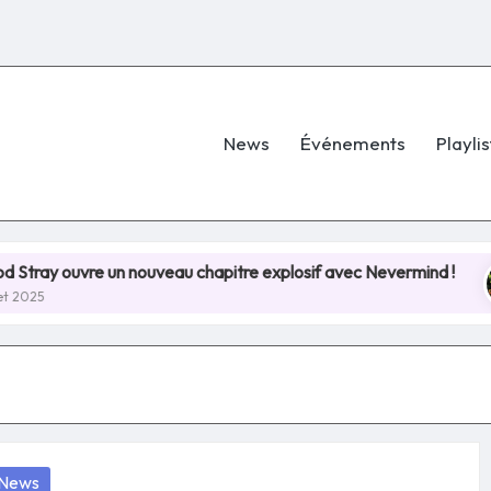
News
Événements
Playlis
uvre un nouveau chapitre explosif avec Nevermind !
H
8 
osted
News