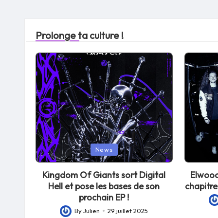
Prolonge ta culture !
Posted
Posted
News
in
in
Kingdom Of Giants sort Digital
Elwood
Hell et pose les bases de son
chapitre
prochain EP !
Po
By
Julien
29 juillet 2025
Posted
by