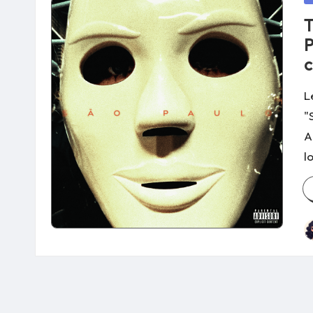
in
T
P
c
L
"
A
l
P
b