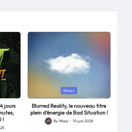
Posted
News
in
4 jours
Blurred Reality, le nouveau titre
nutes,
plein d’énergie de Bad Situation !
 !
By
Wass
10 juin 2025
Posted
025
by