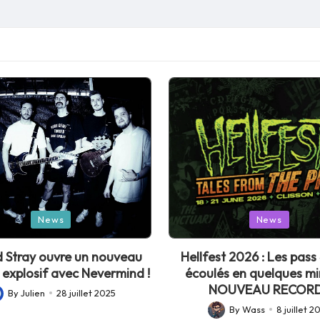
Posted
News
News
in
 Stray ouvre un nouveau
Hellfest 2026 : Les pass 
 explosif avec Nevermind !
écoulés en quelques mi
NOUVEAU RECORD
By
Julien
28 juillet 2025
sted
By
Wass
8 juillet 2
Posted