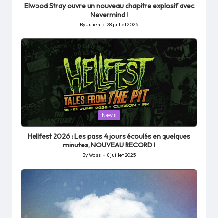
Elwood Stray ouvre un nouveau chapitre explosif avec
Nevermind !
By
Julien
28 juillet 2025
Posted
by
Posted
News
in
Hellfest 2026 : Les pass 4 jours écoulés en quelques
minutes, NOUVEAU RECORD !
By
Wass
8 juillet 2025
Posted
by