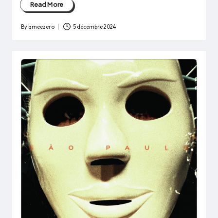
Read More
By
ameezero
5 décembre 2024
Posted
by