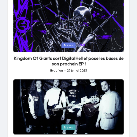
Posted
News
in
Kingdom Of Giants sort Digital Hell et pose les bases de
son prochain EP !
By
Julien
29 juillet 2025
Posted
by
Posted
News
in