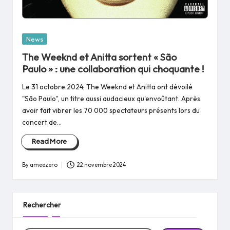
Posted
News
in
The Weeknd et Anitta sortent « São
Paulo » : une collaboration qui choquante !
Le 31 octobre 2024, The Weeknd et Anitta ont dévoilé
"São Paulo", un titre aussi audacieux qu'envoûtant. Après
avoir fait vibrer les 70 000 spectateurs présents lors du
concert de…
Read More
By
ameezero
22 novembre 2024
Posted
by
Rechercher