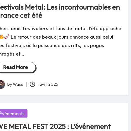
estivals Metal: Les incontournables en
rance cet été
hers amis festivaliers et fans de metal, l’été approche
Le retour des beaux jours annonce aussi celui
es festivals où la puissance des riffs, les pogos
nragés et…
Read More
By
Wass
1 avril 2025
osted
y
osted
Événements
E METAL FEST 2025 : L’événement