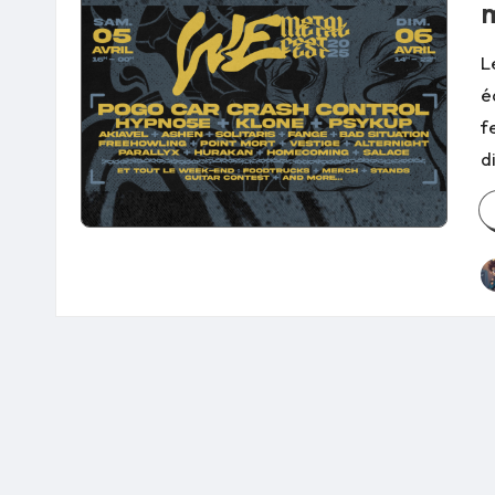
m
L
é
f
d
P
b