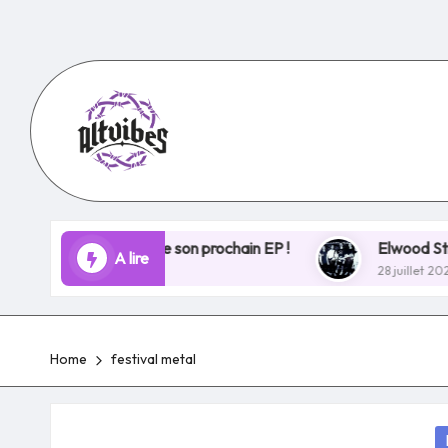
Skip
to
content
 les bases de son prochain EP !
Elwood Stray ouvre un
A lire
28 juillet 2025
Home
festival metal
P