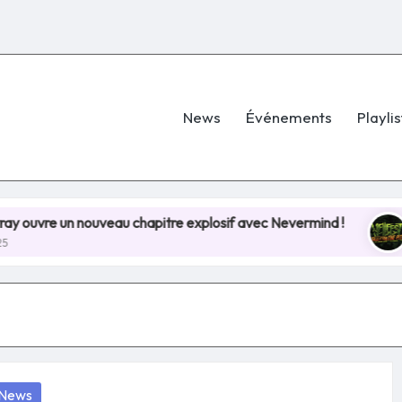
News
Événements
Playlis
 nouveau chapitre explosif avec Nevermind !
Hellfes
8 juillet 2
osted
News