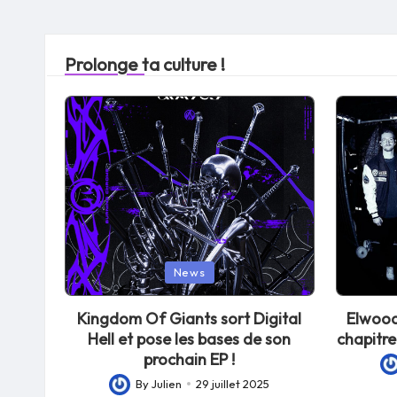
Prolonge ta culture !
Posted
Posted
News
in
in
Kingdom Of Giants sort Digital
Elwood
Hell et pose les bases de son
chapitre
prochain EP !
Po
By
Julien
29 juillet 2025
Posted
by