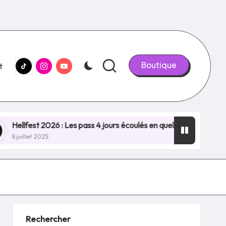
tiktok.com
Instagram.com
youtube.com
Boutique
t
t 2026 : Les pass 4 jours écoulés en quelques minutes, NOUVEA
025
Rechercher