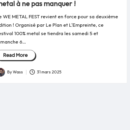
etal à ne pas manquer !
e WE METAL FEST revient en force pour sa deuxième
dition ! Organisé par Le Plan et L'Empreinte, ce
estival 100% metal se tiendra les samedi 5 et
imanche 6…
Read More
By
Wass
31 mars 2025
osted
y