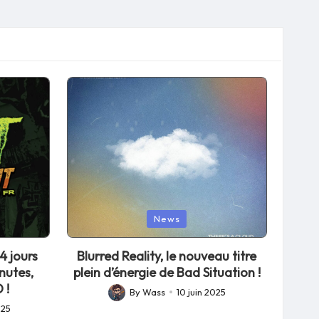
Posted
News
in
4 jours
Blurred Reality, le nouveau titre
nutes,
plein d’énergie de Bad Situation !
 !
By
Wass
10 juin 2025
Posted
025
by