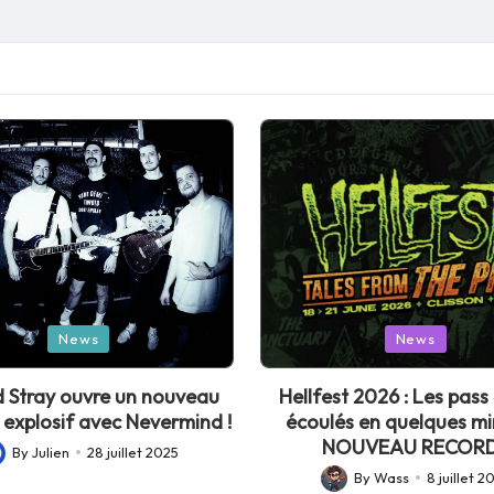
Posted
News
News
in
 Stray ouvre un nouveau
Hellfest 2026 : Les pass 
 explosif avec Nevermind !
écoulés en quelques mi
NOUVEAU RECORD
By
Julien
28 juillet 2025
sted
By
Wass
8 juillet 2
Posted