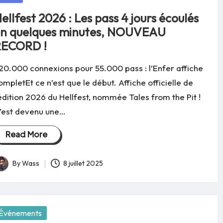
ellfest 2026 : Les pass 4 jours écoulés
n quelques minutes, NOUVEAU
RECORD !
20.000 connexions pour 55.000 pass : l’Enfer affiche
ompletEt ce n’est que le début. Affiche officielle de
'édition 2026 du Hellfest, nommée Tales from the Pit !
’est devenu une…
Read More
By
Wass
8 juillet 2025
osted
y
osted
Événements