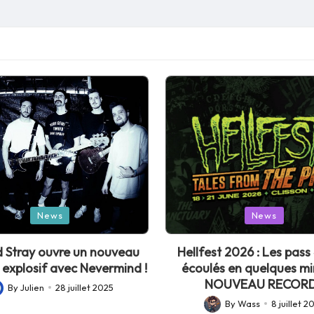
Posted
News
News
in
 Stray ouvre un nouveau
Hellfest 2026 : Les pass 
 explosif avec Nevermind !
écoulés en quelques mi
NOUVEAU RECORD
By
Julien
28 juillet 2025
sted
By
Wass
8 juillet 2
Posted