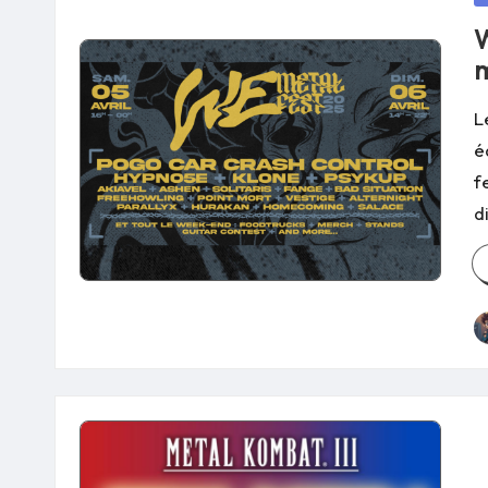
in
W
m
L
é
f
d
P
b