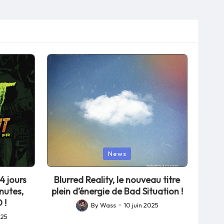
Posted
News
in
4 jours
Blurred Reality, le nouveau titre
nutes,
plein d’énergie de Bad Situation !
 !
By
Wass
10 juin 2025
Posted
025
by