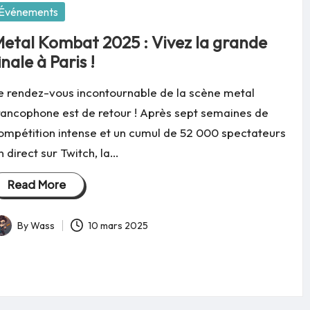
osted
Événements
etal Kombat 2025 : Vivez la grande
inale à Paris !
e rendez-vous incontournable de la scène metal
rancophone est de retour ! Après sept semaines de
ompétition intense et un cumul de 52 000 spectateurs
n direct sur Twitch, la…
Read More
By
Wass
10 mars 2025
osted
y