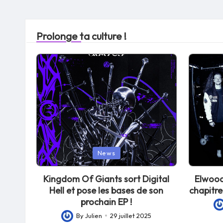
Prolonge ta culture !
Posted
Posted
News
in
in
Kingdom Of Giants sort Digital
Elwood
Hell et pose les bases de son
chapitre
prochain EP !
Po
By
Julien
29 juillet 2025
Posted
by