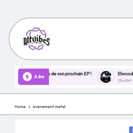
Skip
to
content
ose les bases de son prochain EP !
Elwood Stray ouvre 
A lire
28 juillet 2025
Home
evenement metal
P