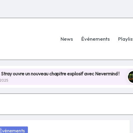
News
Événements
Playlis
un nouveau chapitre explosif avec Nevermind !
Hellf
8 juille
osted
Événements