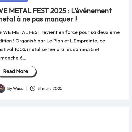
E METAL FEST 2025 : L’événement
etal à ne pas manquer !
e WE METAL FEST revient en force pour sa deuxième
dition ! Organisé par Le Plan et L'Empreinte, ce
estival 100% metal se tiendra les samedi 5 et
imanche 6…
Read More
By
Wass
31 mars 2025
osted
y