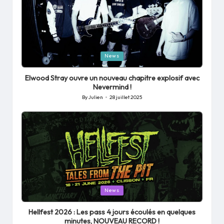
Posted
News
in
Elwood Stray ouvre un nouveau chapitre explosif avec
Nevermind !
By
Julien
28 juillet 2025
Posted
by
Posted
News
in
Hellfest 2026 : Les pass 4 jours écoulés en quelques
minutes, NOUVEAU RECORD !