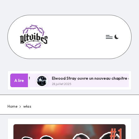
Skip
to
content
hain EP !
Elwood Stray ouvre un nouveau chapitre explosif ave
A lire
28 juillet 2025
Home
w4ss