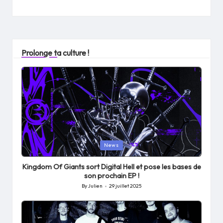
Prolonge ta culture !
Posted
News
in
Kingdom Of Giants sort Digital Hell et pose les bases de
son prochain EP !
By
Julien
29 juillet 2025
Posted
by