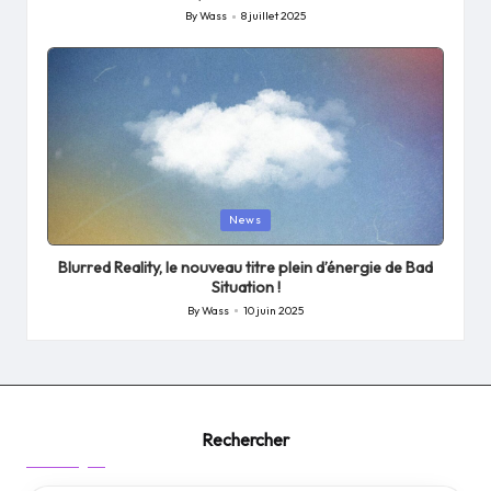
By
Wass
8 juillet 2025
Posted
by
Posted
News
in
Blurred Reality, le nouveau titre plein d’énergie de Bad
Situation !
By
Wass
10 juin 2025
Posted
by
Rechercher