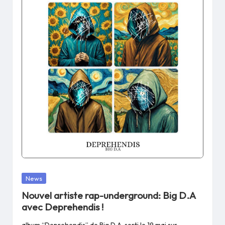
Posted
News
in
Nouvel artiste rap-underground: Big D.A
avec Deprehendis !