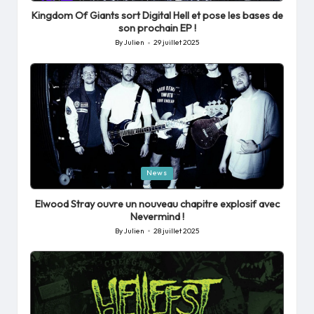
in
Kingdom Of Giants sort Digital Hell et pose les bases de
son prochain EP !
By
Julien
29 juillet 2025
Posted
by
Posted
News
in
Elwood Stray ouvre un nouveau chapitre explosif avec
Nevermind !
By
Julien
28 juillet 2025
Posted
by