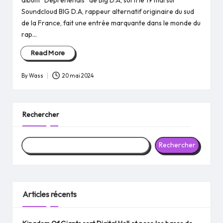
album “Deprehendis” de Big D.A, sorti le 19 mai sur
Soundcloud BIG D.A, rappeur alternatif originaire du sud
de la France, fait une entrée marquante dans le monde du
rap…
Read More
By
Wass
20 mai 2024
Posted
by
Rechercher
Rechercher
Articles récents