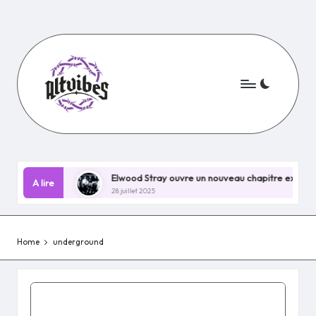
Skip
to
content
ain EP !
Elwood Stray ouvre un nouveau chapitre explosif avec 
A lire
28 juillet 2025
Home
underground