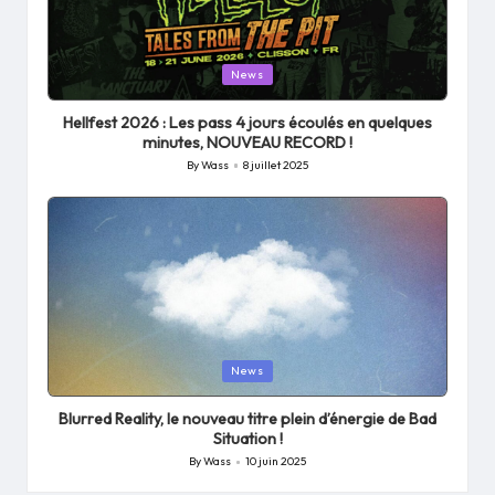
Posted
News
in
Hellfest 2026 : Les pass 4 jours écoulés en quelques
minutes, NOUVEAU RECORD !
By
Wass
8 juillet 2025
Posted
by
Posted
News
in
Blurred Reality, le nouveau titre plein d’énergie de Bad
Situation !
By
Wass
10 juin 2025
Posted
by