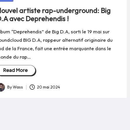
ouvel artiste rap-underground: Big
.A avec Deprehendis !
lbum “Deprehendis” de Big D.A, sorti le 19 mai sur
oundcloud BIG D.A, rappeur alternatif originaire du
ud de la France, fait une entrée marquante dans le
onde du rap…
Read More
By
Wass
20 mai 2024
osted
y