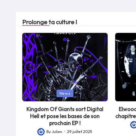
Prolonge ta culture !
Posted
Posted
News
in
in
Kingdom Of Giants sort Digital
Elwood
Hell et pose les bases de son
chapitre
prochain EP !
Po
By
Julien
29 juillet 2025
Posted
by