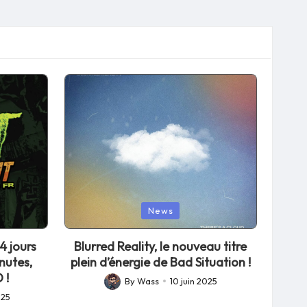
Posted
News
in
4 jours
Blurred Reality, le nouveau titre
nutes,
plein d’énergie de Bad Situation !
 !
By
Wass
10 juin 2025
Posted
025
by