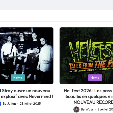
Posted
News
News
in
 Stray ouvre un nouveau
Hellfest 2026 : Les pass 
 explosif avec Nevermind !
écoulés en quelques mi
NOUVEAU RECORD
By
Julien
28 juillet 2025
sted
By
Wass
8 juillet 2
Posted