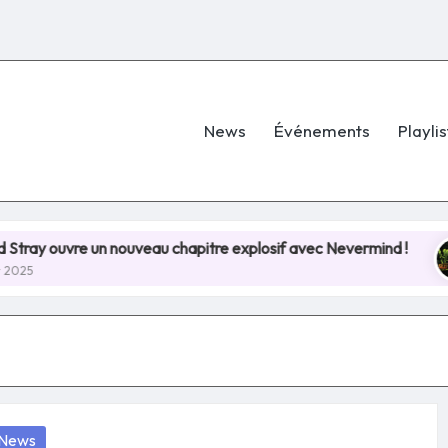
News
Événements
Playlis
re un nouveau chapitre explosif avec Nevermind !
Hel
8 jui
osted
News