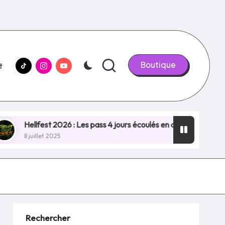
tiktok.com
Instagram.com
youtube.com
Boutique
t
lfest 2026 : Les pass 4 jours écoulés en quelques minutes, NO
llet 2025
Rechercher