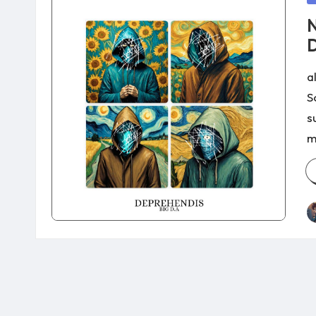
in
N
D
a
S
s
m
P
b