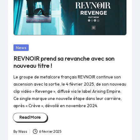
Posted
News
in
REVNOIR prend sa revanche avec son
nouveau titre !
Le groupe de metalcore français REVNOIR continue son
ascension avec la sortie, le 4 février 2025, de son nouveau
clip vidéo « Revenge », diffusé via le label Arising Empire.
Ce single marque une nouvelle étape dans leur carrière,
après « Crève », dévoilé en novembre 2024.
Read More
By
Wass
6 février 2025
Posted