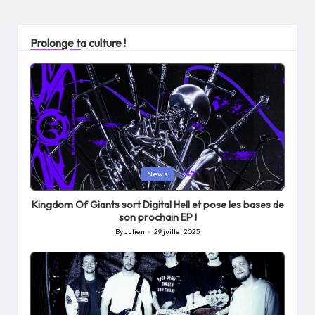
Prolonge ta culture !
Posted
News
in
Kingdom Of Giants sort Digital Hell et pose les bases de
son prochain EP !
By
Julien
29 juillet 2025
Posted
by