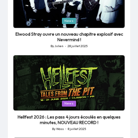
Posted
News
in
Elwood Stray ouvre un nouveau chapitre explosif avec
Nevermind !
By
Julien
28 juillet 2025
Posted
by
Posted
News
in
Hellfest 2026 : Les pass 4 jours écoulés en quelques
minutes, NOUVEAU RECORD !
By
Wass
8 juillet 2025
Posted
by