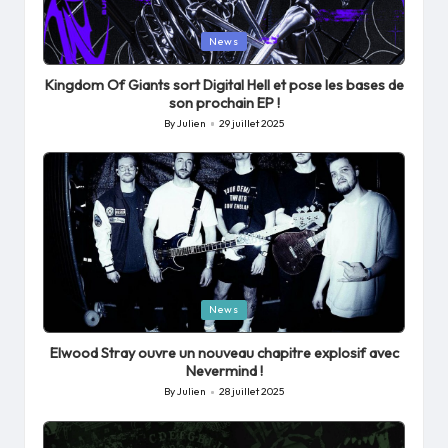
Posted
News
in
Kingdom Of Giants sort Digital Hell et pose les bases de
son prochain EP !
By
Julien
29 juillet 2025
Posted
by
Posted
News
in
Elwood Stray ouvre un nouveau chapitre explosif avec
Nevermind !
By
Julien
28 juillet 2025
Posted
by