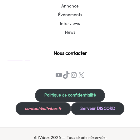
Annonce
Événements
Interviews
News
Nous contacter
YouTube
TikTok
Instagram
X
Politique
de
confidentialité
contact@altvibes.fr
Serveur DISCORD
AltVibes 2026 — Tous droits réservés.