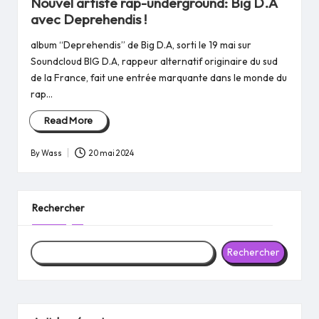
Nouvel artiste rap-underground: Big D.A
avec Deprehendis !
album “Deprehendis” de Big D.A, sorti le 19 mai sur
Soundcloud BIG D.A, rappeur alternatif originaire du sud
de la France, fait une entrée marquante dans le monde du
rap…
Read More
By
Wass
20 mai 2024
Posted
by
Rechercher
Rechercher