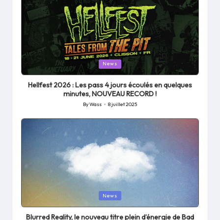
Posted
News
in
Hellfest 2026 : Les pass 4 jours écoulés en quelques
minutes, NOUVEAU RECORD !
By
Wass
8 juillet 2025
Posted
by
Posted
News
in
Blurred Reality, le nouveau titre plein d’énergie de Bad