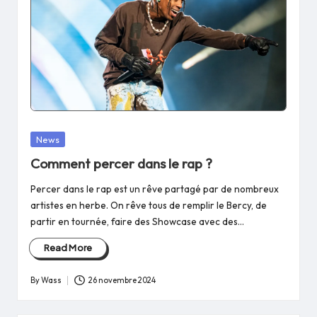
Posted
News
in
Comment percer dans le rap ?
Percer dans le rap est un rêve partagé par de nombreux
artistes en herbe. On rêve tous de remplir le Bercy, de
partir en tournée, faire des Showcase avec des…
Read More
By
Wass
26 novembre 2024
Posted
by