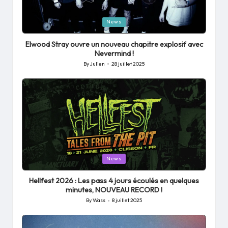
Posted
News
in
Elwood Stray ouvre un nouveau chapitre explosif avec
Nevermind !
By
Julien
28 juillet 2025
Posted
by
Posted
News
in
Hellfest 2026 : Les pass 4 jours écoulés en quelques
minutes, NOUVEAU RECORD !
By
Wass
8 juillet 2025
Posted
by