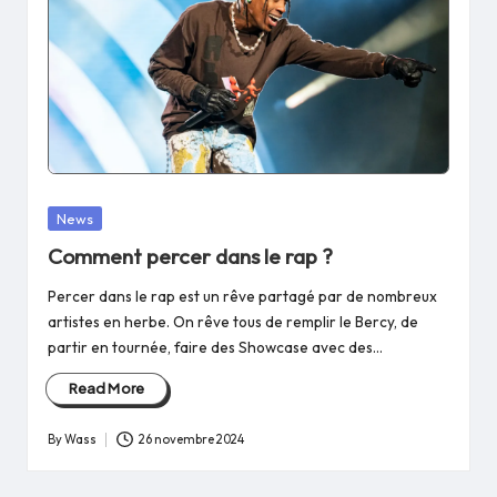
Posted
News
in
Comment percer dans le rap ?
Percer dans le rap est un rêve partagé par de nombreux
artistes en herbe. On rêve tous de remplir le Bercy, de
partir en tournée, faire des Showcase avec des…
Read More
By
Wass
26 novembre 2024
Posted
by