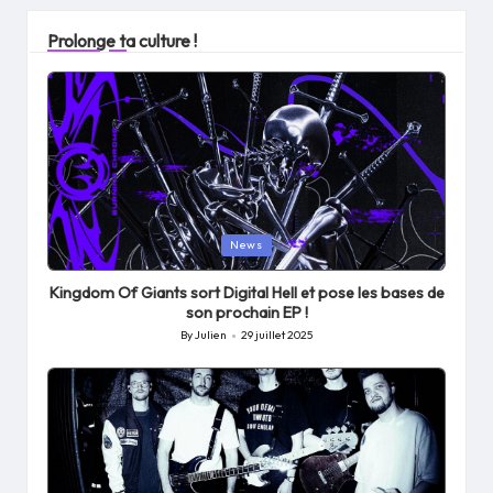
Prolonge ta culture !
Posted
News
in
Kingdom Of Giants sort Digital Hell et pose les bases de
son prochain EP !
By
Julien
29 juillet 2025
Posted
by