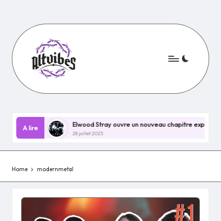
Skip
to
content
in EP !
Elwood Stray ouvre un nouveau chapitre explosif avec 
A lire
28 juillet 2025
Home
modernmetal