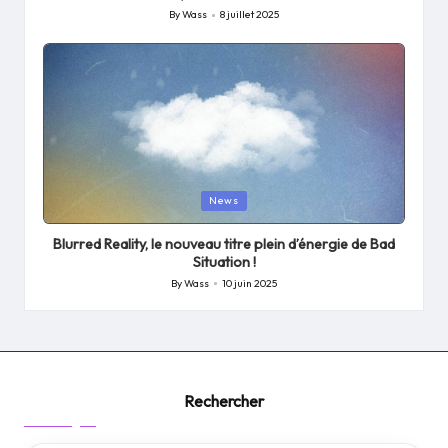
By
Wass
8 juillet 2025
Posted
by
Posted
News
in
Blurred Reality, le nouveau titre plein d’énergie de Bad
Situation !
By
Wass
10 juin 2025
Posted
by
Rechercher