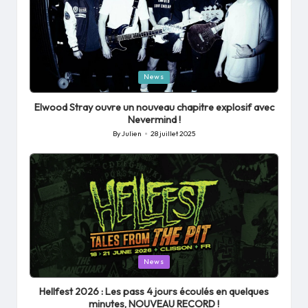
Posted
News
in
Elwood Stray ouvre un nouveau chapitre explosif avec
Nevermind !
By
Julien
28 juillet 2025
Posted
by
Posted
News
in
Hellfest 2026 : Les pass 4 jours écoulés en quelques
minutes, NOUVEAU RECORD !