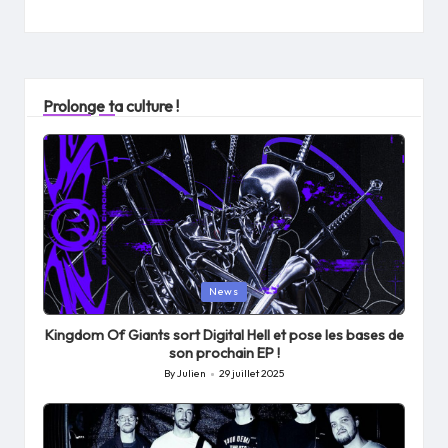
Prolonge ta culture !
Posted
News
in
Kingdom Of Giants sort Digital Hell et pose les bases de
son prochain EP !
By
Julien
29 juillet 2025
Posted
by