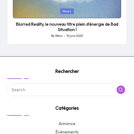
Posted
News
in
Blurred Reality, le nouveau titre plein d’énergie de Bad
Situation !
By
Wass
10 juin 2025
Posted
by
Rechercher
Catégories
Annonce
Événements