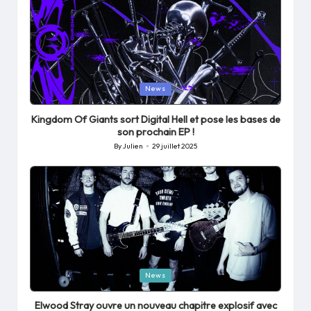
Posted
News
in
Kingdom Of Giants sort Digital Hell et pose les bases de
son prochain EP !
By
Julien
29 juillet 2025
Posted
by
Posted
News
in
Elwood Stray ouvre un nouveau chapitre explosif avec