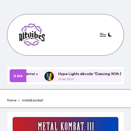
Skip
to
content
Night Terror »
Hype Lights dévoile “Dancing With Demons” : un 
A lire
19 mai 2025
Home
metalkombat