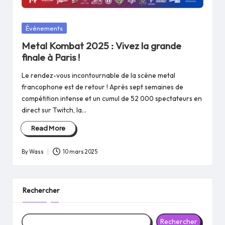
Posted
Événements
in
Metal Kombat 2025 : Vivez la grande
finale à Paris !
Le rendez-vous incontournable de la scène metal
francophone est de retour ! Après sept semaines de
compétition intense et un cumul de 52 000 spectateurs en
direct sur Twitch, la…
Read More
By
Wass
10 mars 2025
Posted
by
Rechercher
Rechercher