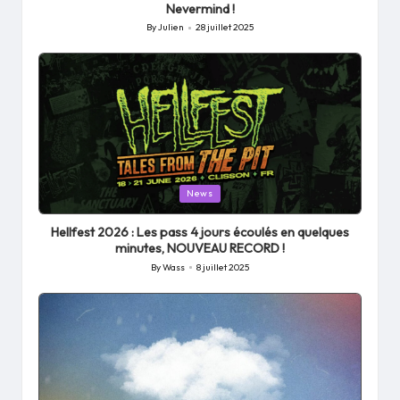
Nevermind !
By
Julien
28 juillet 2025
Posted
by
Posted
News
in
Hellfest 2026 : Les pass 4 jours écoulés en quelques
minutes, NOUVEAU RECORD !
By
Wass
8 juillet 2025
Posted
by