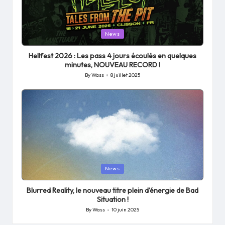
Posted
News
in
Hellfest 2026 : Les pass 4 jours écoulés en quelques
minutes, NOUVEAU RECORD !
By
Wass
8 juillet 2025
Posted
by
Posted
News
in
Blurred Reality, le nouveau titre plein d’énergie de Bad
Situation !
By
Wass
10 juin 2025
Posted
by