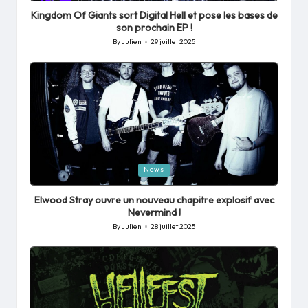
in
Kingdom Of Giants sort Digital Hell et pose les bases de
son prochain EP !
By
Julien
29 juillet 2025
Posted
by
Posted
News
in
Elwood Stray ouvre un nouveau chapitre explosif avec
Nevermind !
By
Julien
28 juillet 2025
Posted
by