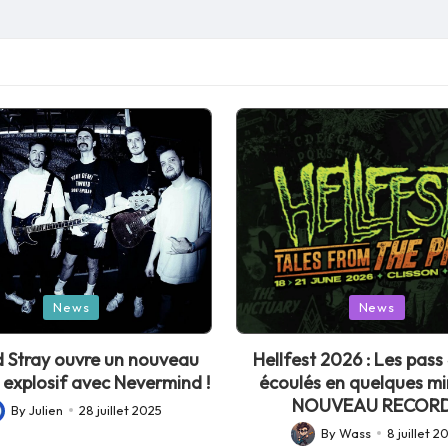
Posted
News
News
in
 Stray ouvre un nouveau
Hellfest 2026 : Les pass 
 explosif avec Nevermind !
écoulés en quelques mi
NOUVEAU RECORD
By
Julien
28 juillet 2025
sted
By
Wass
8 juillet 2
Posted