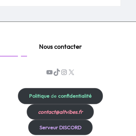
Nous contacter
YouTube
TikTok
Instagram
X
Politique
de
confidentialité
contact@altvibes.fr
Serveur DISCORD