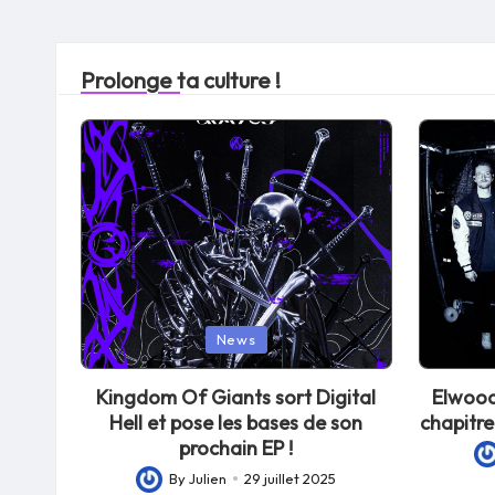
Prolonge ta culture !
Posted
Posted
News
in
in
Kingdom Of Giants sort Digital
Elwood
Hell et pose les bases de son
chapitre
prochain EP !
Po
By
Julien
29 juillet 2025
Posted
by