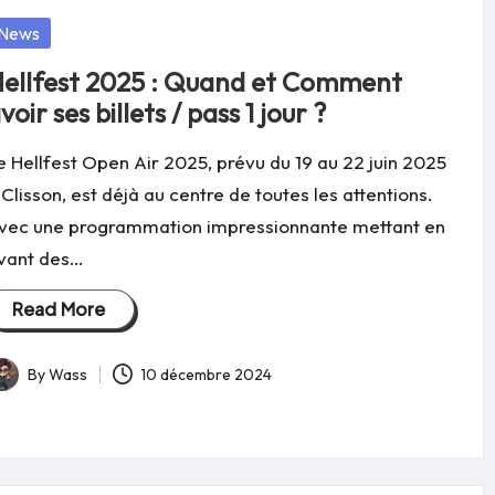
osted
News
ellfest 2025 : Quand et Comment
voir ses billets / pass 1 jour ?
e Hellfest Open Air 2025, prévu du 19 au 22 juin 2025
 Clisson, est déjà au centre de toutes les attentions.
vec une programmation impressionnante mettant en
vant des…
Read More
By
Wass
10 décembre 2024
osted
y