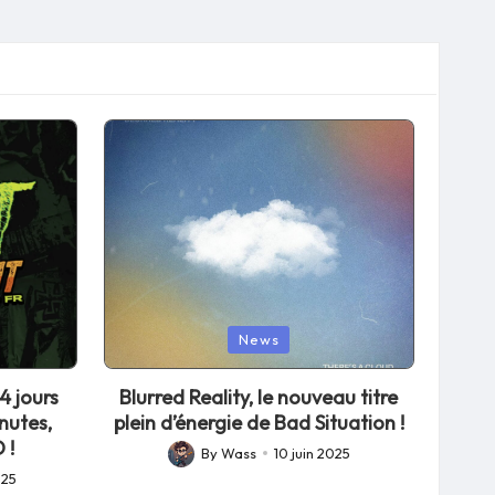
Posted
News
in
4 jours
Blurred Reality, le nouveau titre
nutes,
plein d’énergie de Bad Situation !
 !
By
Wass
10 juin 2025
Posted
025
by