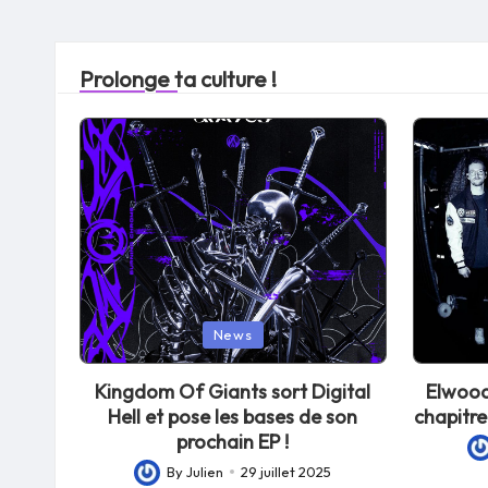
Prolonge ta culture !
Posted
Posted
News
in
in
Kingdom Of Giants sort Digital
Elwood
Hell et pose les bases de son
chapitre
prochain EP !
Po
By
Julien
29 juillet 2025
Posted
by