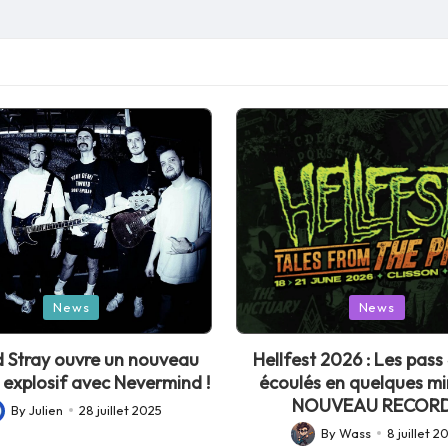
Posted
News
News
in
 Stray ouvre un nouveau
Hellfest 2026 : Les pass 
 explosif avec Nevermind !
écoulés en quelques mi
NOUVEAU RECORD
By
Julien
28 juillet 2025
sted
By
Wass
8 juillet 2
Posted