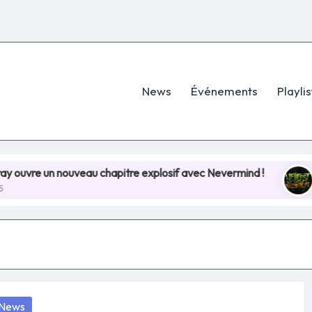
News
Événements
Playlis
 nouveau chapitre explosif avec Nevermind !
Hellfes
8 juillet 
osted
News