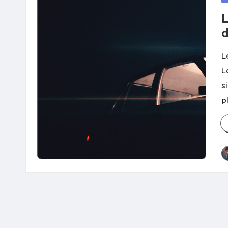
in
L
d
L
L
s
p
P
b