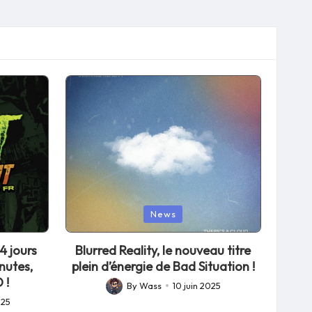
Posted
News
in
4 jours
Blurred Reality, le nouveau titre
nutes,
plein d’énergie de Bad Situation !
 !
By
Wass
10 juin 2025
Posted
025
by