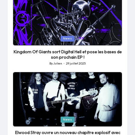
Posted
News
in
Kingdom Of Giants sort Digital Hell et pose les bases de
son prochain EP !
By
Julien
29 juillet 2025
Posted
by
Posted
News
in
Elwood Stray ouvre un nouveau chapitre explosif avec