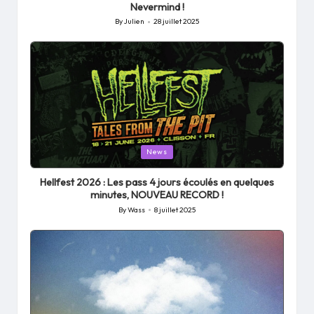
Nevermind !
By
Julien
28 juillet 2025
Posted
by
Posted
News
in
Hellfest 2026 : Les pass 4 jours écoulés en quelques
minutes, NOUVEAU RECORD !
By
Wass
8 juillet 2025
Posted
by