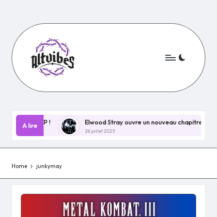
Skip
to
content
chain EP !
Elwood Stray ouvre un nouveau chapitre explosif ave
A lire
28 juillet 2025
Home
junkymay