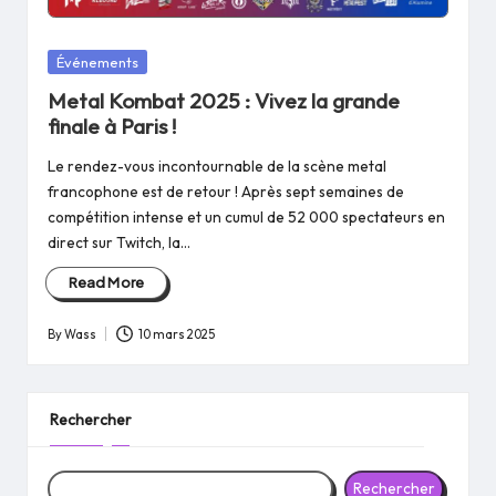
Posted
Événements
in
Metal Kombat 2025 : Vivez la grande
finale à Paris !
Le rendez-vous incontournable de la scène metal
francophone est de retour ! Après sept semaines de
compétition intense et un cumul de 52 000 spectateurs en
direct sur Twitch, la…
Read More
By
Wass
10 mars 2025
Posted
by
Rechercher
Rechercher