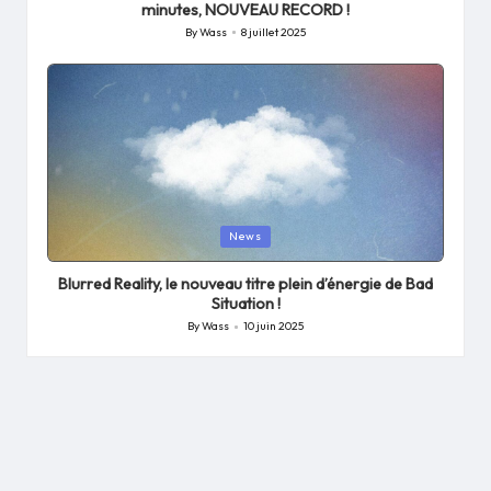
minutes, NOUVEAU RECORD !
By
Wass
8 juillet 2025
Posted
by
Posted
News
in
Blurred Reality, le nouveau titre plein d’énergie de Bad
Situation !
By
Wass
10 juin 2025
Posted
by