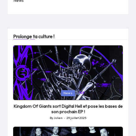
News
Prolonge ta culture !
Posted
News
in
Kingdom Of Giants sort Digital Hell et pose les bases de
son prochain EP !
By
Julien
29 juillet 2025
Posted
by