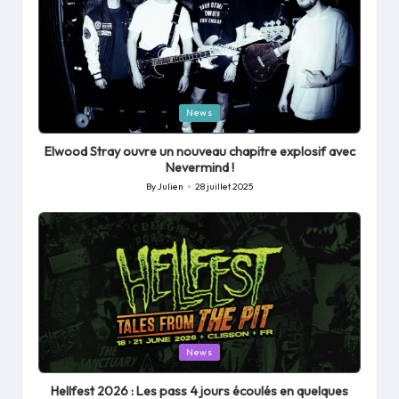
Posted
News
in
Elwood Stray ouvre un nouveau chapitre explosif avec
Nevermind !
By
Julien
28 juillet 2025
Posted
by
Posted
News
in
Hellfest 2026 : Les pass 4 jours écoulés en quelques