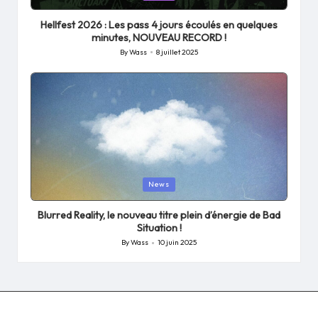
in
Hellfest 2026 : Les pass 4 jours écoulés en quelques
minutes, NOUVEAU RECORD !
By
Wass
8 juillet 2025
Posted
by
Posted
News
in
Blurred Reality, le nouveau titre plein d’énergie de Bad
Situation !
By
Wass
10 juin 2025
Posted
by