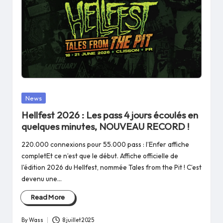
Posted
News
in
Hellfest 2026 : Les pass 4 jours écoulés en
quelques minutes, NOUVEAU RECORD !
220.000 connexions pour 55.000 pass : l’Enfer affiche
completEt ce n’est que le début. Affiche officielle de
l'édition 2026 du Hellfest, nommée Tales from the Pit ! C’est
devenu une…
Read More
By
Wass
8 juillet 2025