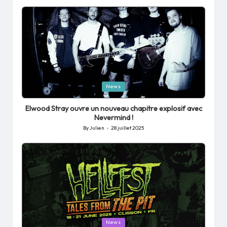
by
Posted
News
in
Elwood Stray ouvre un nouveau chapitre explosif avec
Nevermind !
By
Julien
28 juillet 2025
Posted
by
Posted
News