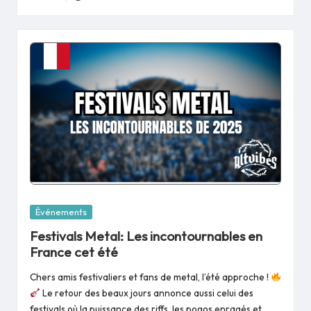
Posted
by
Posted
Événements
in
Festivals Metal: Les incontournables en
France cet été
Chers amis festivaliers et fans de metal, l’été approche !
Le retour des beaux jours annonce aussi celui des
festivals où la puissance des riffs, les pogos enragés et…