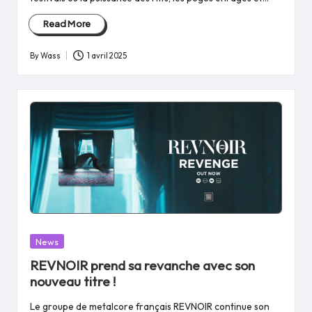
Read More
By
Wass
1 avril 2025
Posted
by
Posted
News
in
REVNOIR prend sa revanche avec son
nouveau titre !
Le groupe de metalcore français REVNOIR continue son