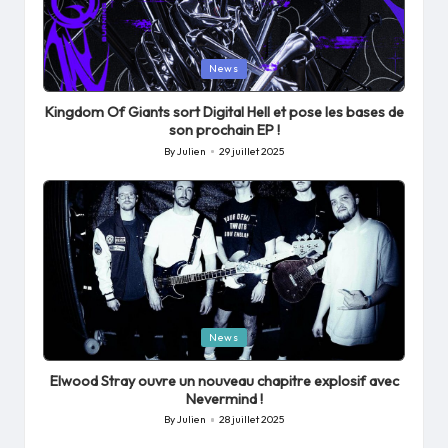
Posted
News
in
Kingdom Of Giants sort Digital Hell et pose les bases de
son prochain EP !
By
Julien
29 juillet 2025
Posted
by
Posted
News
in
Elwood Stray ouvre un nouveau chapitre explosif avec
Nevermind !
By
Julien
28 juillet 2025
Posted
by