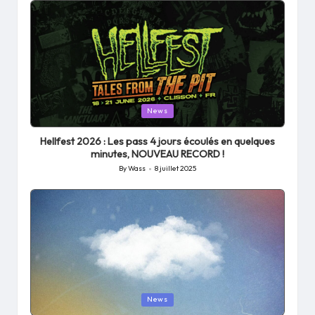
Posted
News
in
Hellfest 2026 : Les pass 4 jours écoulés en quelques
minutes, NOUVEAU RECORD !
By
Wass
8 juillet 2025
Posted
by
Posted
News
in