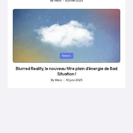
By
Wass
8 juillet 2025
Posted
by
Posted
News
in
Blurred Reality, le nouveau titre plein d’énergie de Bad
Situation !
By
Wass
10 juin 2025
Posted
by