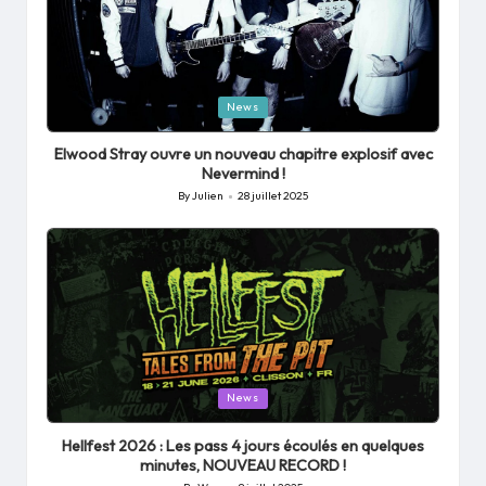
Posted
News
in
Elwood Stray ouvre un nouveau chapitre explosif avec
Nevermind !
By
Julien
28 juillet 2025
Posted
by
Posted
News
in
Hellfest 2026 : Les pass 4 jours écoulés en quelques
minutes, NOUVEAU RECORD !