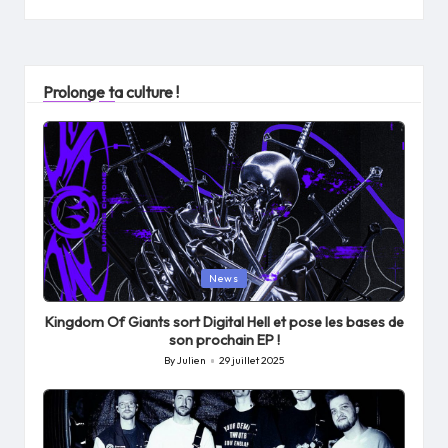
Prolonge ta culture !
Posted
News
in
Kingdom Of Giants sort Digital Hell et pose les bases de
son prochain EP !
By
Julien
29 juillet 2025
Posted
by