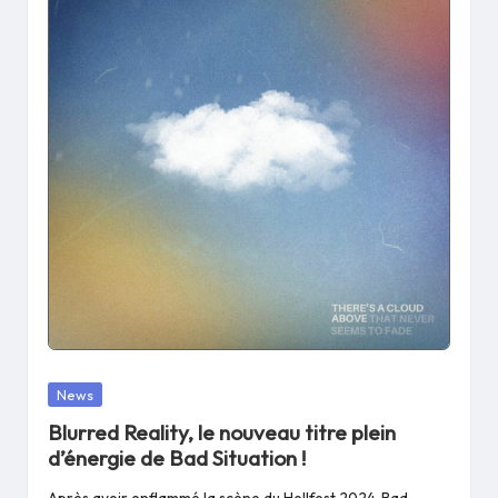
Posted
News
in
Blurred Reality, le nouveau titre plein
d’énergie de Bad Situation !