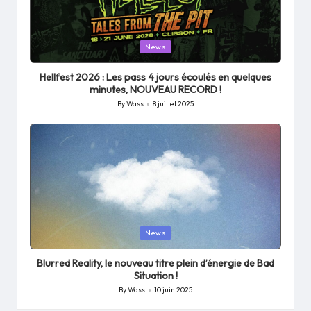
Posted
News
in
Hellfest 2026 : Les pass 4 jours écoulés en quelques
minutes, NOUVEAU RECORD !
By
Wass
8 juillet 2025
Posted
by
Posted
News
in
Blurred Reality, le nouveau titre plein d’énergie de Bad
Situation !
By
Wass
10 juin 2025
Posted
by