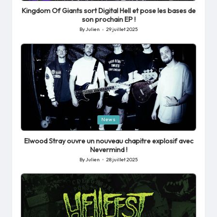
in
Kingdom Of Giants sort Digital Hell et pose les bases de
son prochain EP !
By
Julien
29 juillet 2025
Posted
by
Posted
News
in
Elwood Stray ouvre un nouveau chapitre explosif avec
Nevermind !
By
Julien
28 juillet 2025
Posted
by