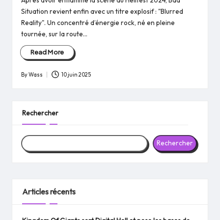
Après avoir enflammé la scène du Hellfest 2024, Bad
Situation revient enfin avec un titre explosif : "Blurred
Reality". Un concentré d’énergie rock, né en pleine
tournée, sur la route…
Read More
By
Wass
10 juin 2025
Posted
by
Rechercher
Rechercher
Articles récents