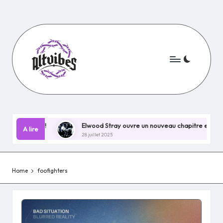
Skip
to
content
ain EP !
Elwood Stray ouvre un nouveau chapitre explosif avec 
A lire
28 juillet 2025
Home
foofighters