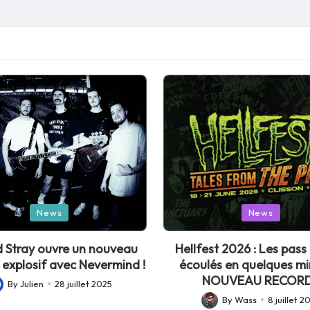
Posted
News
News
in
 Stray ouvre un nouveau
Hellfest 2026 : Les pass 
 explosif avec Nevermind !
écoulés en quelques mi
NOUVEAU RECORD
By
Julien
28 juillet 2025
sted
By
Wass
8 juillet 2
Posted