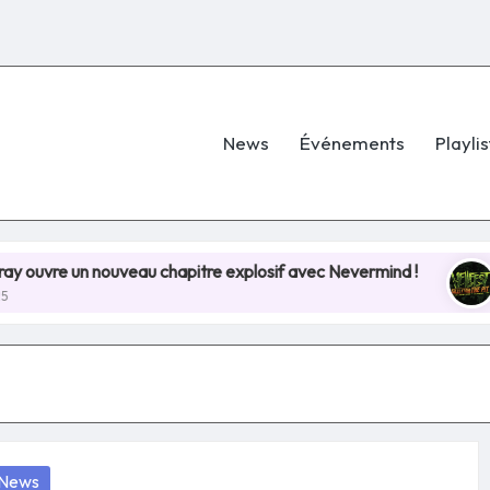
News
Événements
Playlis
un nouveau chapitre explosif avec Nevermind !
Hellfe
8 juille
osted
News