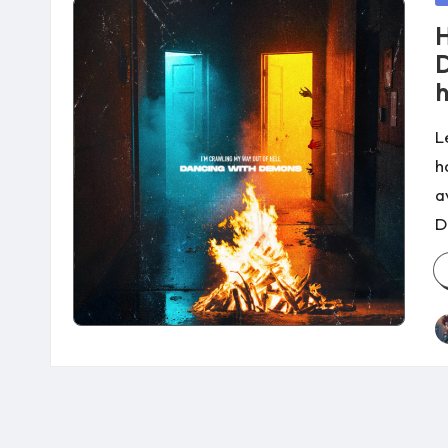
in
H
D
h
L
h
a
D
P
b