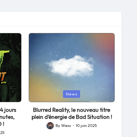
Posted
News
in
4 jours
Blurred Reality, le nouveau titre
nutes,
plein d’énergie de Bad Situation !
 !
By
Wass
10 juin 2025
Posted
025
by