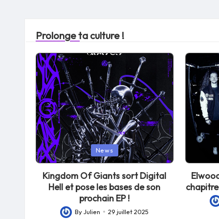
Prolonge ta culture !
Posted
Posted
News
in
in
Kingdom Of Giants sort Digital
Elwood
Hell et pose les bases de son
chapitre
prochain EP !
Po
By
Julien
29 juillet 2025
Posted
by