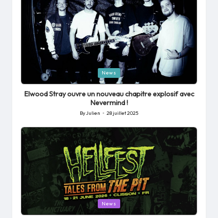
Posted
News
in
Elwood Stray ouvre un nouveau chapitre explosif avec
Nevermind !
By
Julien
28 juillet 2025
Posted
by
Posted
News
in