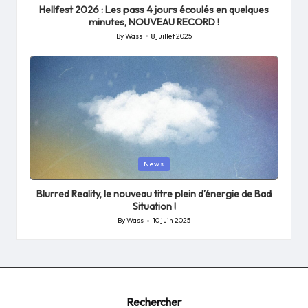
Hellfest 2026 : Les pass 4 jours écoulés en quelques
minutes, NOUVEAU RECORD !
By
Wass
8 juillet 2025
Posted
by
Posted
News
in
Blurred Reality, le nouveau titre plein d’énergie de Bad
Situation !
By
Wass
10 juin 2025
Posted
by
Rechercher