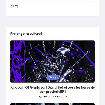
News
Prolonge ta culture !
Posted
News
in
Kingdom Of Giants sort Digital Hell et pose les bases de
son prochain EP !
By
Julien
29 juillet 2025
Posted
by