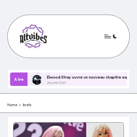
Skip
to
content
in EP !
Elwood Stray ouvre un nouveau chapitre explosif avec N
A lire
28 juillet 2025
Home
bratz