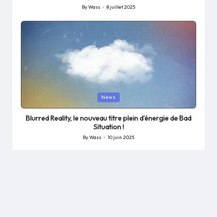
By
Wass
8 juillet 2025
Posted
by
Posted
News
in
Blurred Reality, le nouveau titre plein d’énergie de Bad
Situation !
By
Wass
10 juin 2025
Posted
by