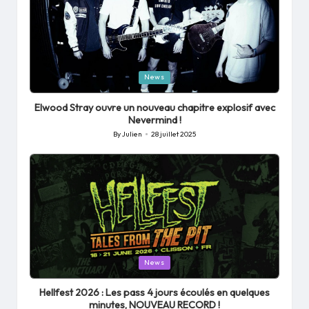
Posted
News
in
Elwood Stray ouvre un nouveau chapitre explosif avec
Nevermind !
By
Julien
28 juillet 2025
Posted
by
Posted
News
in
Hellfest 2026 : Les pass 4 jours écoulés en quelques
minutes, NOUVEAU RECORD !