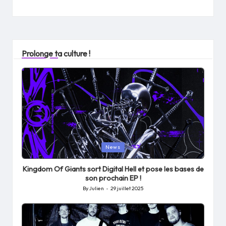
Prolonge ta culture !
Posted
News
in
Kingdom Of Giants sort Digital Hell et pose les bases de
son prochain EP !
By
Julien
29 juillet 2025
Posted
by