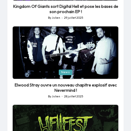
in
Kingdom Of Giants sort Digital Hell et pose les bases de
son prochain EP !
By
Julien
29 juillet 2025
Posted
by
Posted
News
in
Elwood Stray ouvre un nouveau chapitre explosif avec
Nevermind !
By
Julien
28 juillet 2025
Posted
by