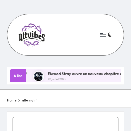
Skip
to
content
hain EP !
Elwood Stray ouvre un nouveau chapitre explosif avec
A lire
28 juillet 2025
Home
alternatif