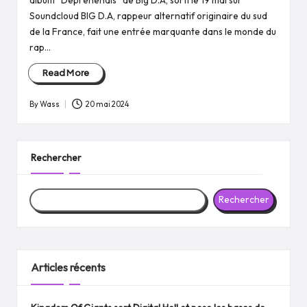
album “Deprehendis” de Big D.A, sorti le 19 mai sur
Soundcloud BIG D.A, rappeur alternatif originaire du sud
de la France, fait une entrée marquante dans le monde du
rap…
Read More
By
Wass
20 mai 2024
Posted
by
Rechercher
Rechercher
Articles récents