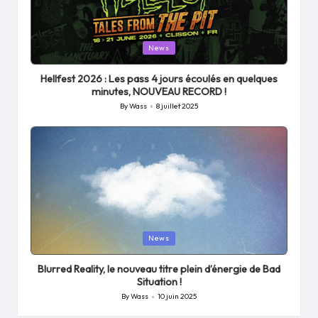
Posted
News
in
Hellfest 2026 : Les pass 4 jours écoulés en quelques
minutes, NOUVEAU RECORD !
By
Wass
8 juillet 2025
Posted
by
Posted
News
in
Blurred Reality, le nouveau titre plein d’énergie de Bad
Situation !
By
Wass
10 juin 2025
Posted
by