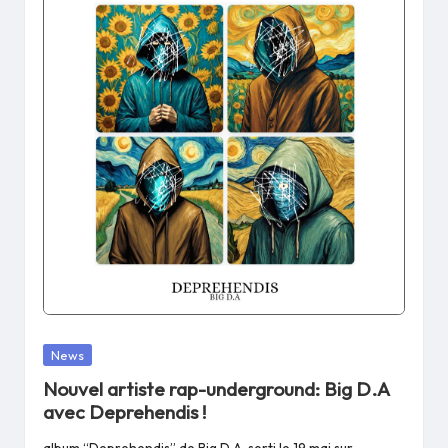
Posted
News
in
Nouvel artiste rap-underground: Big D.A
avec Deprehendis !