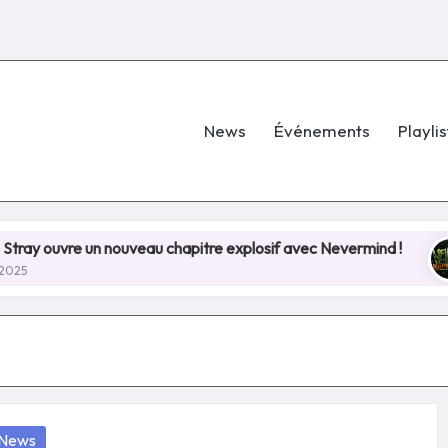
News
Événements
Playlis
e un nouveau chapitre explosif avec Nevermind !
Hell
8 juil
osted
News