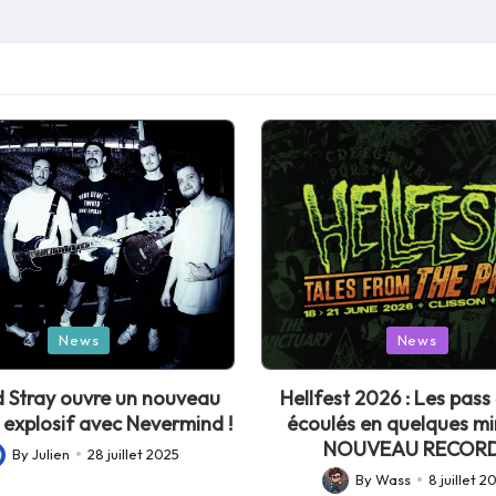
Posted
News
News
in
 Stray ouvre un nouveau
Hellfest 2026 : Les pass 
 explosif avec Nevermind !
écoulés en quelques mi
NOUVEAU RECORD
By
Julien
28 juillet 2025
sted
By
Wass
8 juillet 2
Posted