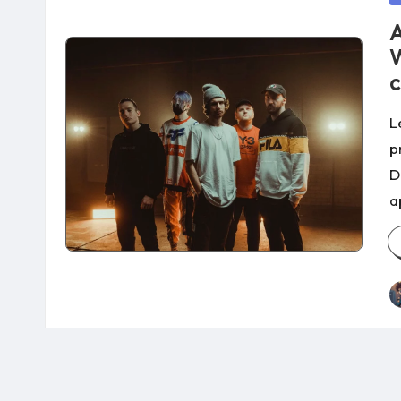
in
A
W
c
L
p
D
a
P
b