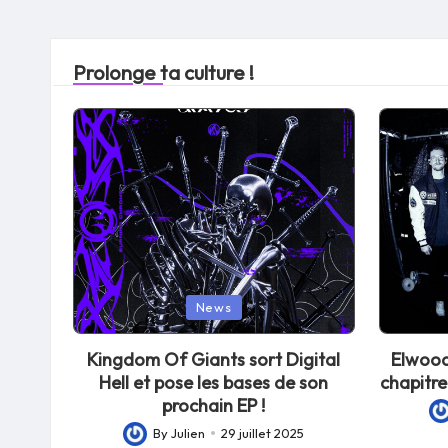
Prolonge ta culture !
Posted
Posted
News
in
in
Kingdom Of Giants sort Digital
Elwood
Hell et pose les bases de son
chapitre
prochain EP !
Po
By
Julien
29 juillet 2025
Posted
by