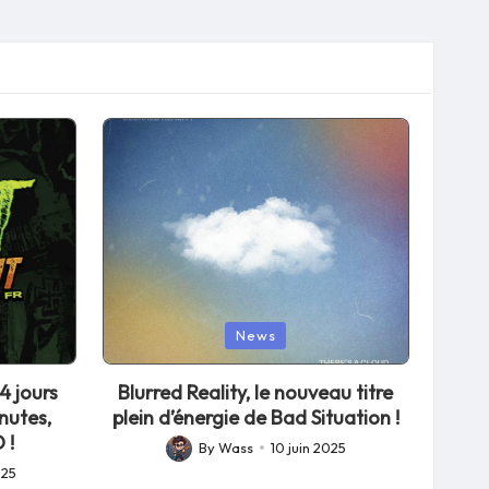
Posted
News
in
4 jours
Blurred Reality, le nouveau titre
nutes,
plein d’énergie de Bad Situation !
 !
By
Wass
10 juin 2025
Posted
025
by