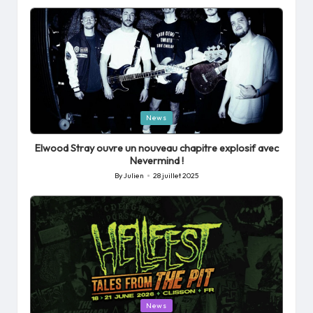
by
Posted
News
in
Elwood Stray ouvre un nouveau chapitre explosif avec
Nevermind !
By
Julien
28 juillet 2025
Posted
by
Posted
News