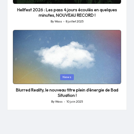
in
Hellfest 2026 : Les pass 4 jours écoulés en quelques
minutes, NOUVEAU RECORD !
By
Wass
8 juillet 2025
Posted
by
Posted
News
in
Blurred Reality, le nouveau titre plein d’énergie de Bad
Situation !
By
Wass
10 juin 2025
Posted
by