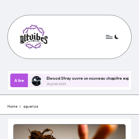
Skip
to
content
in EP !
Elwood Stray ouvre un nouveau chapitre explosif avec 
A lire
28 juillet 2025
Home
agueriza