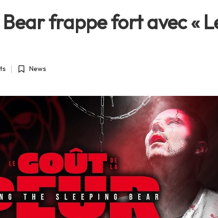
Bear frappe fort avec « L
ts
News
Posted
in