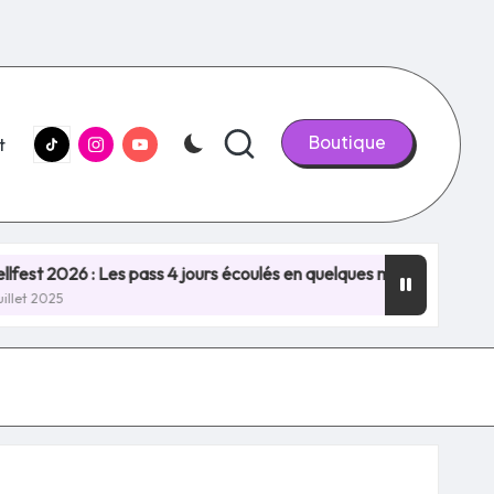
tiktok.com
Instagram.com
youtube.com
Boutique
t
 : Les pass 4 jours écoulés en quelques minutes, NOUVEAU RECO