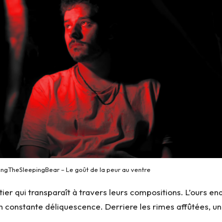
kingTheSleepingBear – Le goût de la peur au ventre
r qui transparaît à travers leurs compositions. L’ours end
n constante déliquescence. Derriere les rimes affûtées, un