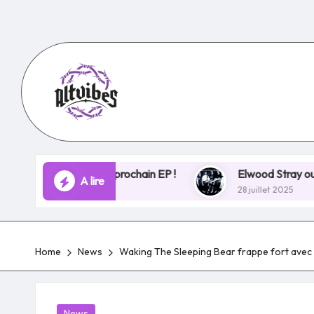
Skip
to
content
ases de son prochain EP !
Elwood Stray ouvre un nouve
A lire
28 juillet 2025
Home
News
Waking The Sleeping Bear frappe fort avec «
Posted
News