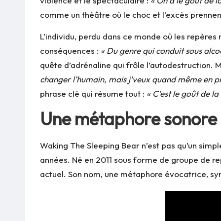
violence et le spectaculaire :
« On a le goût de l
comme un théâtre où le choc et l’excès prennent l
L’individu, perdu dans ce monde où les repères
conséquences :
« Du genre qui conduit sous alco
quête d’adrénaline qui frôle l’autodestruction. M
changer l’humain, mais j’veux quand même en pr
phrase clé qui résume tout :
« C’est le goût de la
Une métaphore sonore e
Waking The Sleeping Bear n’est pas qu’un simple
années. Né en 2011 sous forme de groupe de repr
actuel. Son nom, une métaphore évocatrice, symb