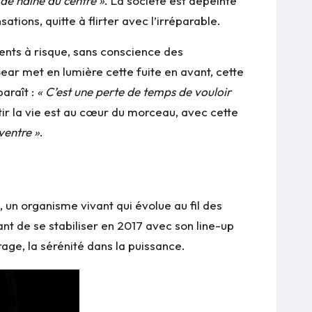
 de haine au centre »
. La société est dépeinte
tions, quitte à flirter avec l’irréparable.
ents à risque, sans conscience des
ear met en lumière cette fuite en avant, cette
paraît :
« C’est une perte de temps de vouloir
tir la vie est au cœur du morceau, avec cette
 ventre »
.
 un organisme vivant qui évolue au fil des
nt de se stabiliser en 2017 avec son line-up
age, la sérénité dans la puissance.