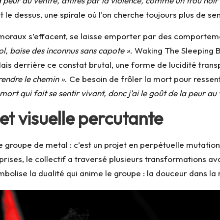
a peur au ventre, attirés par la violence, comme un trou noir
e dessus, une spirale où l’on cherche toujours plus de sensa
 moraux s’effacent, se laisse emporter par des comportem
ol, baise des inconnus sans capote »
. Waking The Sleeping B
ais derrière ce constat brutal, une forme de lucidité trans
endre le chemin »
. Ce besoin de frôler la mort pour ressen
 mort qui fait se sentir vivant, donc j’ai le goût de la peur au
t visuelle percutante
 groupe de metal : c’est un projet en perpétuelle mutation,
ises, le collectif a traversé plusieurs transformations ava
olise la dualité qui anime le groupe : la douceur dans la r