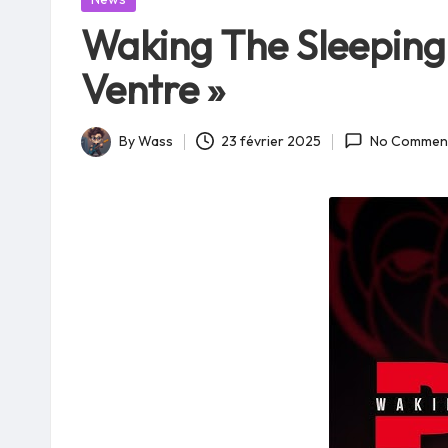
in
Waking The Sleeping 
Ventre »
By
Wass
23 février 2025
No Commen
Posted
by