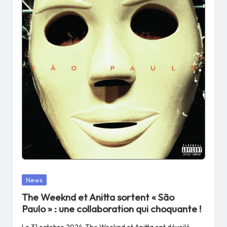
Posted
News
in
The Weeknd et Anitta sortent « São
Paulo » : une collaboration qui choquante !