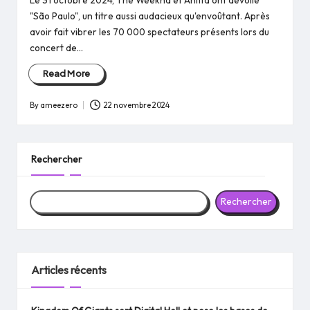
Le 31 octobre 2024, The Weeknd et Anitta ont dévoilé
"São Paulo", un titre aussi audacieux qu'envoûtant. Après
avoir fait vibrer les 70 000 spectateurs présents lors du
concert de…
Read More
By
ameezero
22 novembre 2024
Posted
by
Rechercher
Rechercher
Articles récents