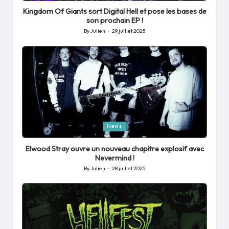
in
Kingdom Of Giants sort Digital Hell et pose les bases de
son prochain EP !
By
Julien
29 juillet 2025
Posted
by
Posted
News
in
Elwood Stray ouvre un nouveau chapitre explosif avec
Nevermind !
By
Julien
28 juillet 2025
Posted
by