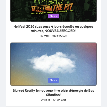
Posted
News
in
Hellfest 2026 : Les pass 4 jours écoulés en quelques
minutes, NOUVEAU RECORD !
By
Wass
8 juillet 2025
Posted
by
Posted
News
in
Blurred Reality, le nouveau titre plein d’énergie de Bad
Situation !
By
Wass
10 juin 2025
Posted
by