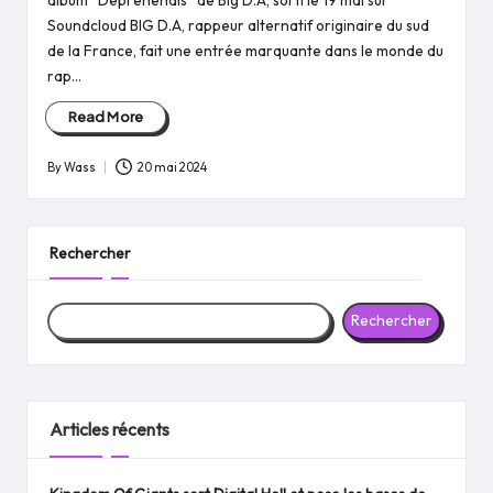
album “Deprehendis” de Big D.A, sorti le 19 mai sur
Soundcloud BIG D.A, rappeur alternatif originaire du sud
de la France, fait une entrée marquante dans le monde du
rap…
Read More
By
Wass
20 mai 2024
Posted
by
Rechercher
Rechercher
Articles récents