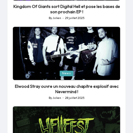
in
Kingdom Of Giants sort Digital Hell et pose les bases de
son prochain EP !
By
Julien
29 juillet 2025
Posted
by
Posted
News
in
Elwood Stray ouvre un nouveau chapitre explosif avec
Nevermind !
By
Julien
28 juillet 2025
Posted
by