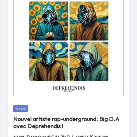
Posted
News
in
Nouvel artiste rap-underground: Big D.A
avec Deprehendis !