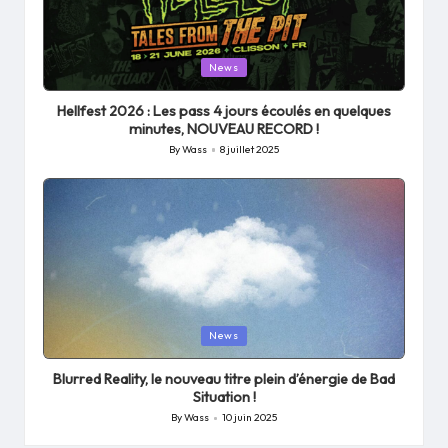
Posted
News
in
Hellfest 2026 : Les pass 4 jours écoulés en quelques
minutes, NOUVEAU RECORD !
By
Wass
8 juillet 2025
Posted
by
Posted
News
in
Blurred Reality, le nouveau titre plein d’énergie de Bad
Situation !
By
Wass
10 juin 2025
Posted
by