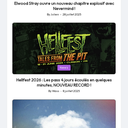
Elwood Stray ouvre un nouveau chapitre explosif avec
Nevermind !
By
Julien
28 juillet 2025
Posted
by
Posted
News
in
Hellfest 2026 : Les pass 4 jours écoulés en quelques
minutes, NOUVEAU RECORD !
By
Wass
8 juillet 2025
Posted
by