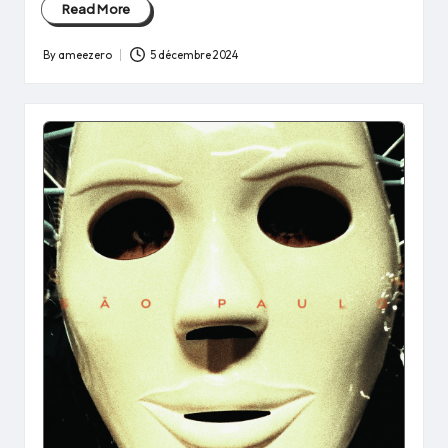
Read More
By
ameezero
5 décembre 2024
Posted
by