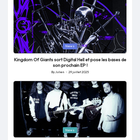
Posted
News
in
Kingdom Of Giants sort Digital Hell et pose les bases de
son prochain EP !
By
Julien
29 juillet 2025
Posted
by
Posted
News
in