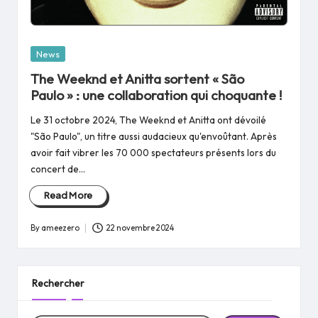
Posted
News
in
The Weeknd et Anitta sortent « São
Paulo » : une collaboration qui choquante !
Le 31 octobre 2024, The Weeknd et Anitta ont dévoilé
"São Paulo", un titre aussi audacieux qu'envoûtant. Après
avoir fait vibrer les 70 000 spectateurs présents lors du
concert de…
Read More
By
ameezero
22 novembre 2024
Posted
by
Rechercher