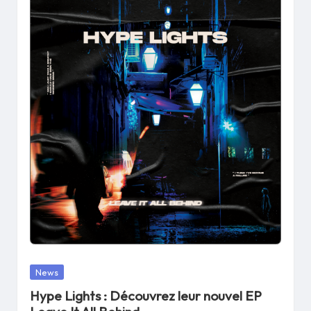
Posted
News
in
Hype Lights : Découvrez leur nouvel EP