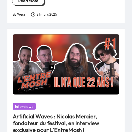
Read More
By
Wass
21 mars 2025
Posted
by
Posted
Interviews
in
Artificial Waves : Nicolas Mercier,
fondateur du festival, en interview
exclusive pour L’EntreMosh !