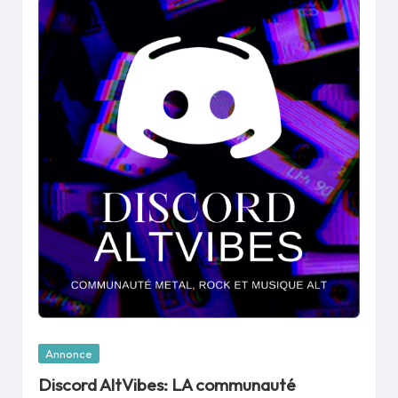
Posted
Annonce
in
Discord AltVibes: LA communauté