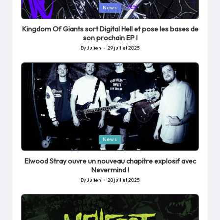
Posted
News
in
Kingdom Of Giants sort Digital Hell et pose les bases de
son prochain EP !
By
Julien
29 juillet 2025
Posted
by
Posted
News
in
Elwood Stray ouvre un nouveau chapitre explosif avec
Nevermind !
By
Julien
28 juillet 2025
Posted
by