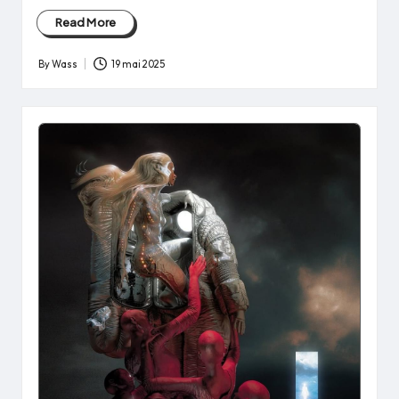
Read More
By
Wass
19 mai 2025
Posted
by