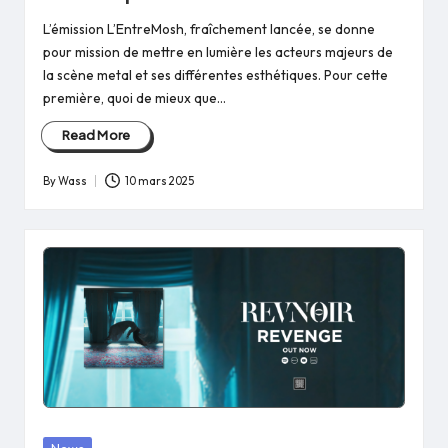
L’émission L’EntreMosh, fraîchement lancée, se donne
pour mission de mettre en lumière les acteurs majeurs de
la scène metal et ses différentes esthétiques. Pour cette
première, quoi de mieux que…
Read More
By
Wass
10 mars 2025
Posted
by
Posted
News