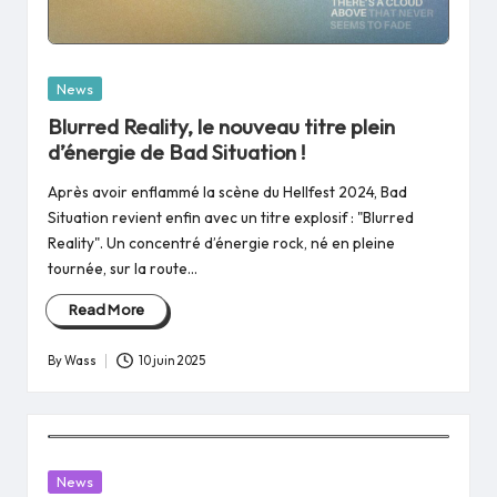
Posted
News
in
Blurred Reality, le nouveau titre plein
d’énergie de Bad Situation !
Après avoir enflammé la scène du Hellfest 2024, Bad
Situation revient enfin avec un titre explosif : "Blurred
Reality". Un concentré d’énergie rock, né en pleine
tournée, sur la route…
Read More
By
Wass
10 juin 2025
Posted
by
Posted
News