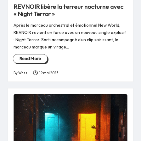
in
REVNOIR libère la terreur nocturne avec
« Night Terror »
Après le morceau orchestral et émotionnel New World,
REVNOIR revient en force avec un nouveau single explosif
: Night Terror. Sorti accompagné d’un clip saisissant, le
morceau marque un virage…
Read More
By
Wass
19 mai 2025
Posted
by