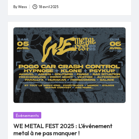
By
Wass
18 avril 2025
Posted
by
Posted
Événements
in
WE METAL FEST 2025 : L’événement
metal à ne pas manquer !