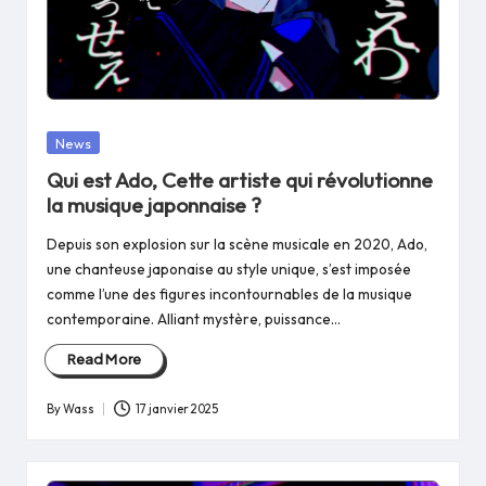
Posted
News
in
Qui est Ado, Cette artiste qui révolutionne
la musique japonnaise ?
Depuis son explosion sur la scène musicale en 2020, Ado,
une chanteuse japonaise au style unique, s’est imposée
comme l’une des figures incontournables de la musique
contemporaine. Alliant mystère, puissance…
Read More
By
Wass
17 janvier 2025
Posted
by