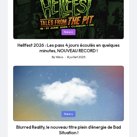
Posted
News
in
Hellfest 2026 : Les pass 4 jours écoulés en quelques
minutes, NOUVEAU RECORD !
By
Wass
8 juillet 2025
Posted
by
Posted
News
in
Blurred Reality, le nouveau titre plein d’énergie de Bad
Situation !