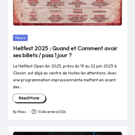
Posted
News
in
Hellfest 2025 : Quand et Comment avoir
ses billets / pass 1 jour ?
Le Hellfest Open Air 2025, prévu du 19 au 22 juin 2025 à
Clisson, est déjà au centre de toutes les attentions. Avec
une programmation impressionnante mettant en avant
des…
Read More
By
Wass
10 décembre 2024
Posted
by