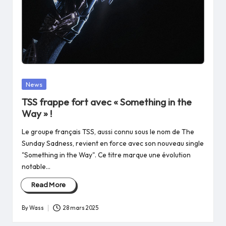
Posted
News
in
TSS frappe fort avec « Something in the
Way » !
Le groupe français TSS, aussi connu sous le nom de The
Sunday Sadness, revient en force avec son nouveau single
"Something in the Way". Ce titre marque une évolution
notable…
Read More
By
Wass
28 mars 2025
Posted
by