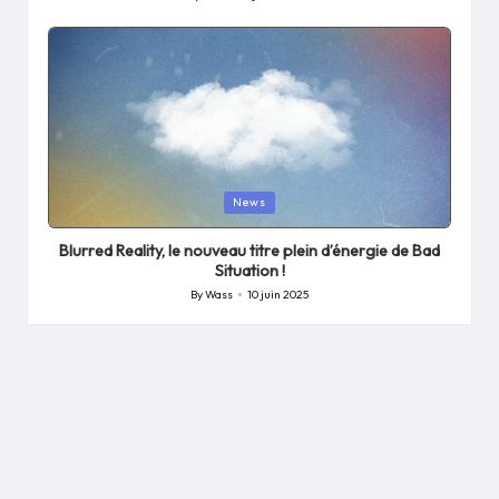
Posted
by
Posted
News
in
Blurred Reality, le nouveau titre plein d’énergie de Bad
Situation !
By
Wass
10 juin 2025
Posted
by