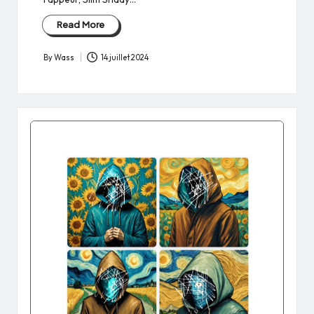
Read More
By
Wass
14 juillet 2024
Posted
by