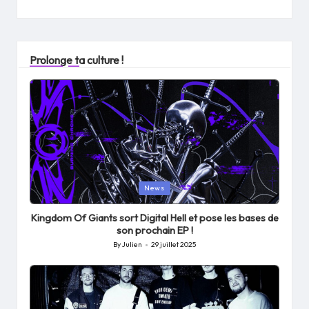
Prolonge ta culture !
Posted
News
in
Kingdom Of Giants sort Digital Hell et pose les bases de
son prochain EP !
By
Julien
29 juillet 2025
Posted
by