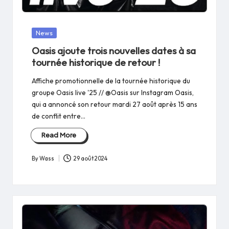
Posted
News
in
Oasis ajoute trois nouvelles dates à sa
tournée historique de retour !
Affiche promotionnelle de la tournée historique du
groupe Oasis live '25 // @Oasis sur Instagram Oasis,
qui a annoncé son retour mardi 27 août après 15 ans
de conflit entre…
Read More
By
Wass
29 août 2024
Posted
by