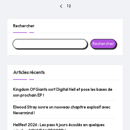
Pagination
1
2
PREVIOUS
des
PAGE
publications
Rechercher
Rechercher
Articles récents
Kingdom Of Giants sort Digital Hell et pose les bases de
son prochain EP !
Elwood Stray ouvre un nouveau chapitre explosif avec
Nevermind !
Hellfest 2026 : Les pass 4 jours écoulés en quelques