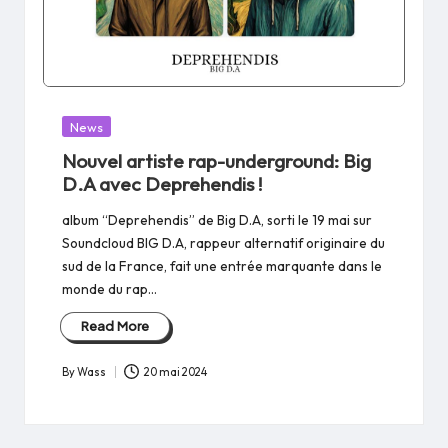
Posted
News
in
Nouvel artiste rap-underground: Big
D.A avec Deprehendis !
album “Deprehendis” de Big D.A, sorti le 19 mai sur
Soundcloud BIG D.A, rappeur alternatif originaire du
sud de la France, fait une entrée marquante dans le
monde du rap…
Read More
By
Wass
20 mai 2024
Posted
by