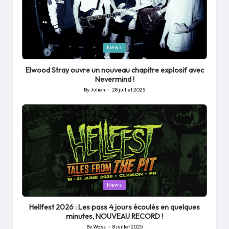
Posted
News
in
Elwood Stray ouvre un nouveau chapitre explosif avec
Nevermind !
By
Julien
28 juillet 2025
Posted
by
Posted
News
in
Hellfest 2026 : Les pass 4 jours écoulés en quelques
minutes, NOUVEAU RECORD !
By
Wass
8 juillet 2025