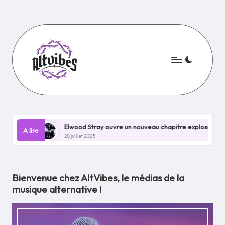
Skip
to
content
Elwood Stray ouvre un nouveau chapitre explosif avec Nevermind !
A lire
28 juillet 2025
Bienvenue chez AltVibes, le médias de la
musique alternative !