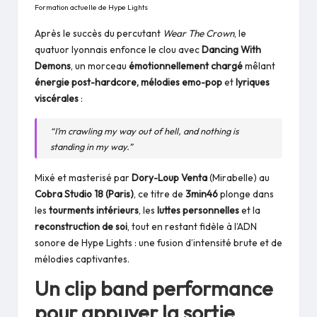
Formation actuelle de Hype Lights
Après le succès du percutant
Wear The Crown
, le
quatuor lyonnais enfonce le clou avec
Dancing With
Demons
, un morceau
émotionnellement chargé
mêlant
énergie post-hardcore, mélodies emo-pop
et
lyriques
viscérales
:
“I’m crawling my way out of hell, and nothing is
standing in my way.”
Mixé et masterisé par
Dory-Loup Venta
(Mirabelle) au
Cobra Studio 18 (Paris)
, ce titre de
3min46
plonge dans
les
tourments intérieurs
, les
luttes personnelles
et la
reconstruction de soi
, tout en restant fidèle à l’ADN
sonore de Hype Lights : une fusion d’intensité brute et de
mélodies captivantes.
Un clip band performance
pour appuyer la sortie