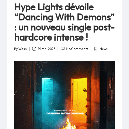
in
Hype Lights dévoile
“Dancing With Demons”
: un nouveau single post-
hardcore intense !
By
Wass
19 mai 2025
No Comments
News
Posted
Posted
by
in