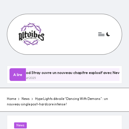
Skip
to
content
Elwood Stray ouvre un nouveau chapitre explosif avec Nevermind !
A lire
28 juillet 2025
Home
News
Hype Lights dévoile “Dancing With Demons” : un
nouveau single post-hardcore intense !
Posted
News