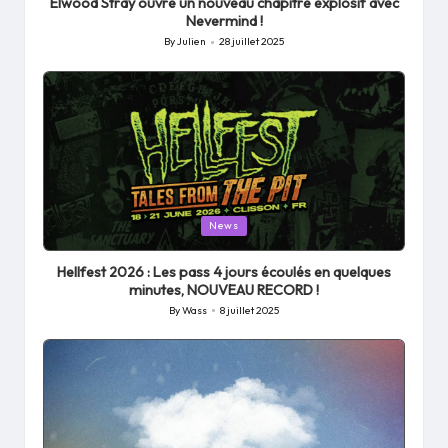
Elwood Stray ouvre un nouveau chapitre explosif avec
Nevermind !
By
Julien
28 juillet 2025
Posted
by
Posted
News
in
Hellfest 2026 : Les pass 4 jours écoulés en quelques
minutes, NOUVEAU RECORD !
By
Wass
8 juillet 2025
Posted
by