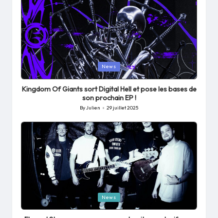
Posted
News
in
Kingdom Of Giants sort Digital Hell et pose les bases de
son prochain EP !
By
Julien
29 juillet 2025
Posted
by
Posted
News
in