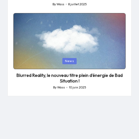
By
Wass
8 juillet 2025
Posted
by
Posted
News
in
Blurred Reality, le nouveau titre plein d’énergie de Bad
Situation !
By
Wass
10 juin 2025
Posted
by