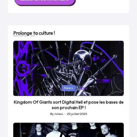
Prolonge ta culture !
Posted
News
in
Kingdom Of Giants sort Digital Hell et pose les bases de
son prochain EP !
By
Julien
29 juillet 2025
Posted
by