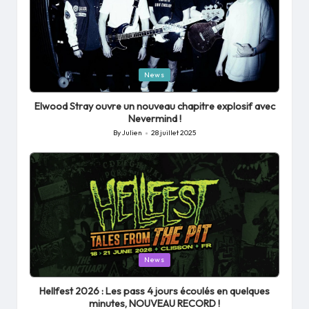
Posted
News
in
Elwood Stray ouvre un nouveau chapitre explosif avec
Nevermind !
By
Julien
28 juillet 2025
Posted
by
Posted
News
in
Hellfest 2026 : Les pass 4 jours écoulés en quelques
minutes, NOUVEAU RECORD !