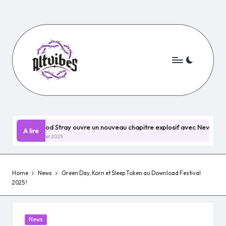
Skip
to
content
ood Stray ouvre un nouveau chapitre explosif avec Nevermind !
A lire
illet 2025
Home
News
Green Day, Korn et Sleep Token au Download Festival
2025 !
Posted
News