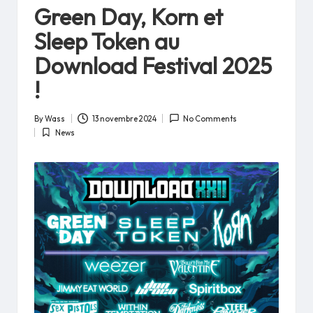
in
Green Day, Korn et
Sleep Token au
Download Festival 2025
!
By
Wass
13 novembre 2024
No Comments
Posted
News
by
Posted
in